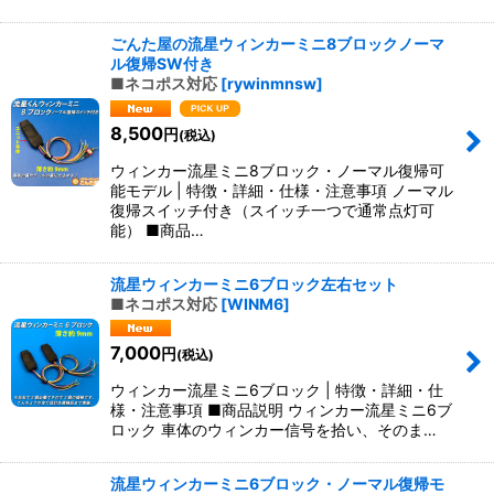
ごんた屋の流星ウィンカーミニ8ブロックノーマ
ル復帰SW付き
■ネコポス対応
[
rywinmnsw
]
8,500
円
(税込)
ウィンカー流星ミニ8ブロック・ノーマル復帰可
能モデル | 特徴・詳細・仕様・注意事項 ノーマル
復帰スイッチ付き（スイッチ一つで通常点灯可
能） ■商品…
流星ウィンカーミニ6ブロック左右セット
■ネコポス対応
[
WINM6
]
7,000
円
(税込)
ウィンカー流星ミニ6ブロック | 特徴・詳細・仕
様・注意事項 ■商品説明 ウィンカー流星ミニ6ブ
ロック 車体のウィンカー信号を拾い、そのま…
流星ウィンカーミニ6ブロック・ノーマル復帰モ