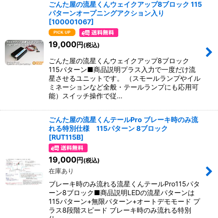
ごんた屋の流星くんウェイクアップ8ブロック 115
パターンオープニングアクション入り
[
100001067
]
19,000
円
(税込)
ごんた屋の流星くんウェイクアップ8ブロック
115パターン■商品説明プラス入力で一度だけ流
星させるユニットです。 （スモールランプやイル
ミネーションなど全般・テールランプにも応用可
能）スイッチ操作で従…
ごんた屋の流星くんテールPro ブレーキ時のみ流
れる特別仕様 115パターン 8ブロック
[
RUT115B
]
19,000
円
(税込)
在庫あり
ブレーキ時のみ流れる流星くんテールPro115パタ
ーン8ブロック■商品説明LEDの流星パターンは
115パターン+無限パターン+オートデモモード プ
ラス8段階スピード ブレーキ時のみ流れる特別