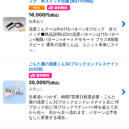
ック 外スイッチ仕様
[
RUT115NS
]
16,000
円
(税込)
在庫あり
流星くんテールPro115パターン8ブロック 外ス
イッチ■商品説明LEDの流星パターンは115パター
ン+無限パターン+オートデモモード プラス8段階
スピード 通常の流星くんは、ユニット本体にスイ
ッ…
ごんた屋の流星くん32ブロックエンドレスナイト
[
U32B
]
20,000
円
(税込)
在庫なし
生産追いつかず、納期7営業日程度必要・ごんた
屋の流星くん32ブロックエンドレスナイト左に16
ブロック右に16ブロックでナンバー枠を超えて左
から右へ 右から左へ流れます。パターンは予告
なしに変更する場合…