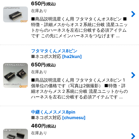
650
円
(税込)
在庫あり
■商品説明流星くん用 フタマタくんオス8ピン ■
特徴・詳細メスからオス２系統に分岐 流星ユニッ
トからのハーネスを左右に分岐する必須アイテム
です この先にメインハーネスをつなげます …
フタマタくんメス8ピン
■ネコポス対応
[
ha2kun
]
650
円
(税込)
在庫あり
■商品説明流星くん用 フタマタくんメス8ピン 1
個単位の価格です（写真は2個撮影） ■特徴・詳
細オスからメス２系統に分岐 流星ユニットからの
ハーネスを左右に分岐する必須アイテムです …
中継くんメスメス8pin
■ネコポス対応
[
chumesu
]
460
円
(税込)
在庫あり