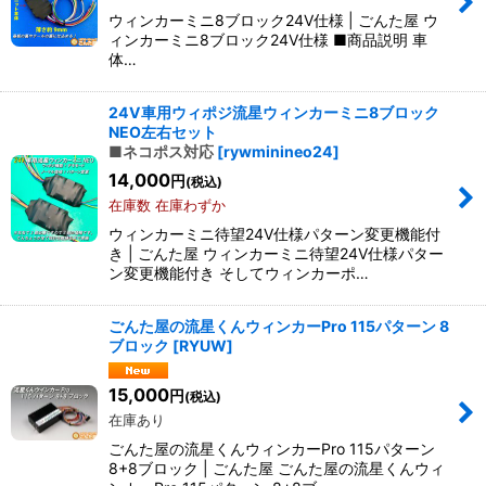
ウィンカーミニ8ブロック24V仕様 | ごんた屋 ウ
ィンカーミニ8ブロック24V仕様 ■商品説明 車
体…
24V車用ウィポジ流星ウィンカーミニ8ブロック
NEO左右セット
■ネコポス対応
[
rywminineo24
]
14,000
円
(税込)
在庫数 在庫わずか
ウィンカーミニ待望24V仕様パターン変更機能付
き | ごんた屋 ウィンカーミニ待望24V仕様パター
ン変更機能付き そしてウィンカーポ…
ごんた屋の流星くんウィンカーPro 115パターン 8
ブロック
[
RYUW
]
15,000
円
(税込)
在庫あり
ごんた屋の流星くんウィンカーPro 115パターン
8+8ブロック | ごんた屋 ごんた屋の流星くんウィ