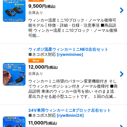
9,500
円
(税込)
在庫あり
ウィンカー流星ミニ10ブロック・ノーマル復帰可
能モデル | 特徴・詳細・仕様・注意事項 ■商品説
明 ウィンカー流星ミニ10ブロック・ノーマル復帰
可能…
ウィポジ流星ウィンカーミニNEO左右セット
■ネコポス対応
[
rywminineo
]
12,000
円
(税込)
在庫あり
ウィンカーミニ待望のパターン変更機能付き そし
てウィンカーポジション付き ノーマル復帰付 ■商
品説明 車体のウィンカー信号を拾い そのまま流
星出力させる超小型ユニットです。 １回の点滅…
24V車用ウィンカーミニ8ブロック左右セット
■ネコポス対応
[
ryw8mini24
]
11,000
円
(税込)