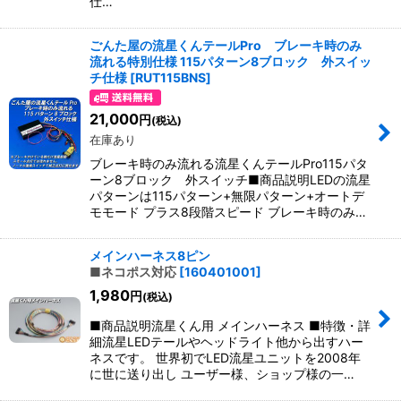
仕…
ごんた屋の流星くんテールPro ブレーキ時のみ
流れる特別仕様 115パターン8ブロック 外スイッ
チ仕様
[
RUT115BNS
]
21,000
円
(税込)
在庫あり
ブレーキ時のみ流れる流星くんテールPro115パタ
ーン8ブロック 外スイッチ■商品説明LEDの流星
パターンは115パターン+無限パターン+オートデ
モモード プラス8段階スピード ブレーキ時のみ…
メインハーネス8ピン
■ネコポス対応
[
160401001
]
1,980
円
(税込)
■商品説明流星くん用 メインハーネス ■特徴・詳
細流星LEDテールやヘッドライト他から出すハー
ネスです。 世界初でLED流星ユニットを2008年
に世に送り出し ユーザー様、ショップ様の一…