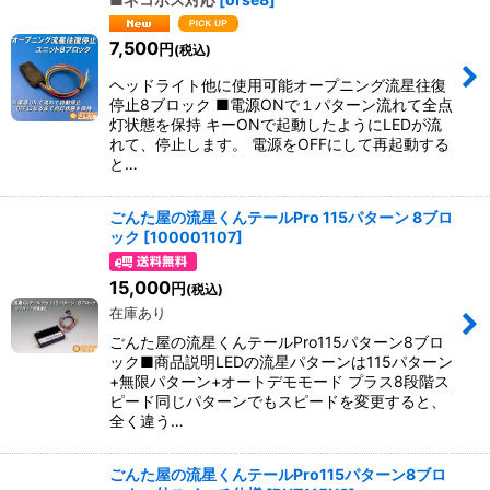
7,500
円
(税込)
ヘッドライト他に使用可能オープニング流星往復
停止8ブロック ■電源ONで１パターン流れて全点
灯状態を保持 キーONで起動したようにLEDが流
れて、停止します。 電源をOFFにして再起動する
と…
ごんた屋の流星くんテールPro 115パターン 8ブロ
ック
[
100001107
]
15,000
円
(税込)
在庫あり
ごんた屋の流星くんテールPro115パターン8ブロ
ック■商品説明LEDの流星パターンは115パターン
+無限パターン+オートデモモード プラス8段階ス
ピード同じパターンでもスピードを変更すると、
全く違う…
ごんた屋の流星くんテールPro115パターン8ブロ