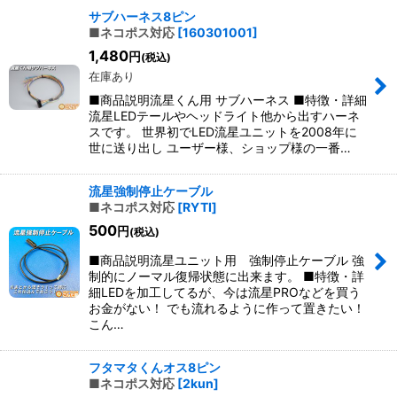
サブハーネス8ピン
■ネコポス対応
[
160301001
]
1,480
円
(税込)
在庫あり
■商品説明流星くん用 サブハーネス ■特徴・詳細
流星LEDテールやヘッドライト他から出すハーネ
スです。 世界初でLED流星ユニットを2008年に
世に送り出し ユーザー様、ショップ様の一番…
流星強制停止ケーブル
■ネコポス対応
[
RYTI
]
500
円
(税込)
■商品説明流星ユニット用 強制停止ケーブル 強
制的にノーマル復帰状態に出来ます。 ■特徴・詳
細LEDを加工してるが、今は流星PROなどを買う
お金がない！ でも流れるように作って置きたい！
こん…
フタマタくんオス8ピン
■ネコポス対応
[
2kun
]