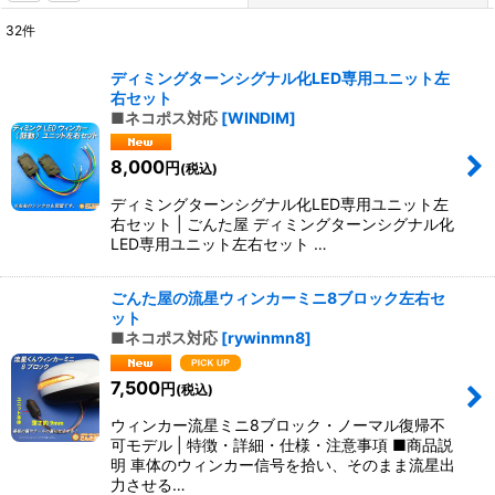
32
件
サブカテゴリ
:
ディミングターンシグナル化LED専用ユニット左
右セット
表示数
:
■ネコポス対応
[
WINDIM
]
8,000
円
(税込)
並び順
:
ディミングターンシグナル化LED専用ユニット左
右セット | ごんた屋 ディミングターンシグナル化
絞り込む
LED専用ユニット左右セット …
ごんた屋の流星ウィンカーミニ8ブロック左右セ
ット
■ネコポス対応
[
rywinmn8
]
7,500
円
(税込)
ウィンカー流星ミニ8ブロック・ノーマル復帰不
可モデル | 特徴・詳細・仕様・注意事項 ■商品説
明 車体のウィンカー信号を拾い、そのまま流星出
力させる…