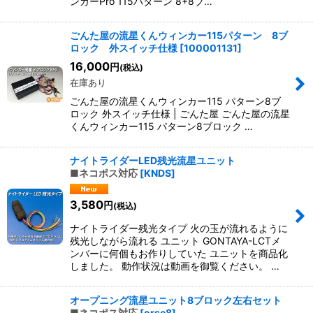
ンカーPro 115パターン 8+8ブ…
ごんた屋の流星くんウィンカー115パターン 8ブ
ロック 外スイッチ仕様
[
100001131
]
16,000
円
(税込)
在庫あり
ごんた屋の流星くんウィンカー115 パターン8ブ
ロック 外スイッチ仕様 | ごんた屋 ごんた屋の流星
くんウィンカー115 パターン8ブロック …
ナイトライダーLED残光流星ユニット
■ネコポス対応
[
KNDS
]
3,580
円
(税込)
ナイトライダー残光タイプ 火の玉が流れるように
残光しながら流れる ユニット GONTAYA-LCTメ
ンバーに何個もお作りしていた ユニットを商品化
しました。 動作状況は動画を御覧ください。 …
オープニング流星ユニット8ブロック左右セット
■ネコポス対応
[
orse8
]