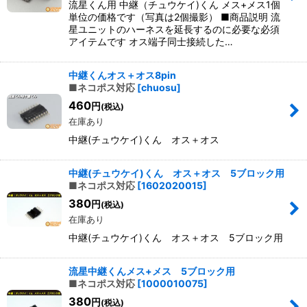
流星くん用 中継（チュウケイ)くん メス+メス1個
単位の価格です（写真は2個撮影） ■商品説明 流
星ユニットのハーネスを延長するのに必要な必須
アイテムです オス端子同士接続した…
中継くんオス＋オス8pin
■ネコポス対応
[
chuosu
]
460
円
(税込)
在庫あり
中継(チュウケイ)くん オス＋オス
中継(チュウケイ)くん オス＋オス 5ブロック用
■ネコポス対応
[
1602020015
]
380
円
(税込)
在庫あり
中継(チュウケイ)くん オス＋オス 5ブロック用
流星中継くんメス+メス 5ブロック用
■ネコポス対応
[
1000010075
]
380
円
(税込)