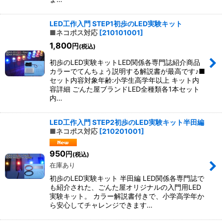
LED工作入門 STEP1初歩のLED実験キット
■ネコポス対応
[
210101001
]
1,800
円
(税込)
初歩のLED実験キットLED関係各専門誌紹介商品
カラーでてんちょう説明する解説書が最高です♪■
セット内容対象年齢:小学生高学年以上 キット内
容詳細 ごんた屋ブランドLED全種類各1本セット
内…
LED工作入門 STEP2初歩のLED実験キット半田編
■ネコポス対応
[
210201001
]
950
円
(税込)
在庫あり
初歩のLED実験キット 半田編 LED関係各専門誌で
も紹介された、ごんた屋オリジナルの入門用LED
実験キット。 カラー解説書付きで、小学高学年か
ら安心してチャレンジできます…