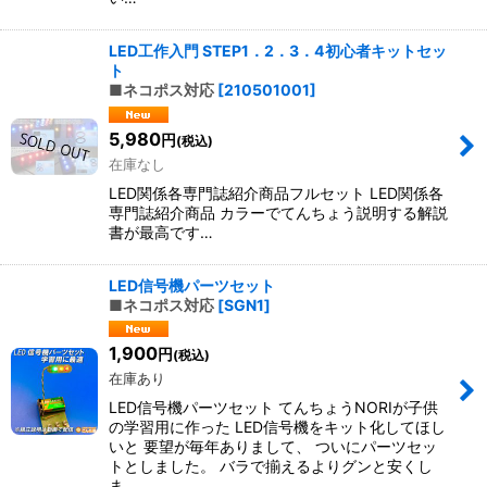
LED工作入門 STEP1．2．3．4初心者キットセッ
ト
■ネコポス対応
[
210501001
]
5,980
円
(税込)
在庫なし
LED関係各専門誌紹介商品フルセット LED関係各
専門誌紹介商品 カラーでてんちょう説明する解説
書が最高です…
LED信号機パーツセット
■ネコポス対応
[
SGN1
]
1,900
円
(税込)
在庫あり
LED信号機パーツセット てんちょうNORIが子供
の学習用に作った LED信号機をキット化してほし
いと 要望が毎年ありまして、 ついにパーツセッ
トとしました。 バラで揃えるよりグンと安くし
ま…