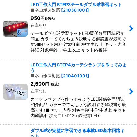
LED工作入門 STEP3テールダブル球学習キット
■ネコポス対応
[
210301001
]
950
円
(税込)
在庫あり
テールダブル球学習キットLED関係各専門誌紹介
商品 カラーでてんちょう説明する解説書が最高で
す♪■セット内容 対象年齢:中学生以上 キット内容
詳細 対象年齢:中学生以上 キット内容詳…
LED工作入門 STEP4カーテシランプを作ってみよ
う
■ネコポス対応
[
210401001
]
2,500
円
(税込)
在庫なし
カーテシランプを作ってみようLED関係各専門誌
紹介商品 カラーでてんちょう説明する解説書が最
高です♪■セット内容 対象年齢:中学生以上 キット
内容詳細 鉄兜白LED12p 鉄兜青LED…
ダブル球が完璧に学習できる車載LED基本回路キ
ット