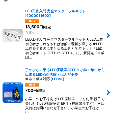
10
件
表示数
:
LED工作入門 完全マスターフルキット
[
100001160X
]
並び順
:
13,500
円
(税込)
絞り込む
在庫なし
LED工作入門 完全マスターフルキット★LED工作
初心者はこれをやれば激的に理解が深まる★LED
工作をするのに要となる工具と学習キット「LED
初心者キット STEP1〜STEP4」に、新発売「車載
LE…
手のひらに乗るLED実験室STEP１小学１年生から
出来るLED点灯実験・はんだ不要
■ネコポス対応
[
LEDs1
]
700
円
(税込)
小学生のお子様向け LED実験室 - ごんた屋 親子で
楽しむ！LED実験室STEP 1（在庫限りです） 次回
入荷はお問い合わせ下さい。小学生のお子様が
い…