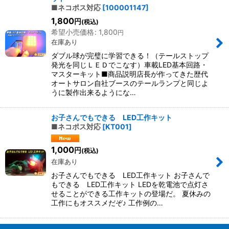
■ネコポス対応
[
100001147
]
1,800
円
(税込)
希望小売価格
:
1,800
円
在庫あり
ダブル球が完璧に学習できる！（テールストップ
発光を同じＬＥＤでこなす）車載LED基本回路・
マスターキット■商品説明店長が作ってきた歴代
オートサロン自社ブースのテールランプと同じよ
うに製作出来るようにな…
お子さんでもできる LED工作キット
■ネコポス対応
[
KT001
]
1,000
円
(税込)
在庫あり
お子さんでもできる LED工作キット お子さんで
もできる LED工作キット LEDを乾電池で点灯さ
せることができる工作キットの登場だ。 夏休みの
工作にもオススメだぞ♪ 工作例の…