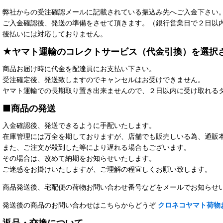
弊社からの受注確認メールに記載されている振込み先へご入金下さい
ご入金確認後、発送の準備をさせて頂きます。（銀行営業日で２日以
後払いには対応しておりません。
★ヤマト運輸のコレクトサービス（代金引換）を選択
商品お届け時に代金を配達員にお支払い下さい。
受注確定後、発送致しますのでキャンセルはお受けできません。
ヤマト運輸での長期取り置き出来ませんので、２日以内に受け取れる
■商品の発送
入金確認後、発送できるように手配いたします。
在庫管理には万全を期しておりますが、店舗でも販売しいる為、通販
また、ご注文が殺到した等により遅れる場合もございます。
その場合は、改めて納期をお知らせいたします。
ご迷惑をお掛けいたしますが、ご理解の程宜しくお願い致します。
商品発送後、宅配便の荷物お問い合わせ番号などをメールでお知らせ
発送後の商品のお問い合わせはこちらからどうぞ
クロネコヤマト荷物
返品・交換について