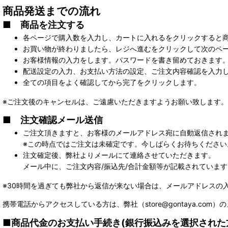
商品発送までの流れ
■ 商品を注文する
各ページで購入数を入力し、カートに入れるをクリックすると
お買い物が終わりましたら、レジへ進むをクリックして次のペ
お客様情報の入力をします。パスワードを書き留めておきます
配送設定の入力、お支払い方法の設定、ご注文内容確認を入力
全ての項目をよく確認してから完了をクリックします。
※ご注文後のキャンセルは、ご遠慮いただきますようお願い致します。
■ 注文確認メール送信
ご注文頂きますと、お客様のメールアドレス宛に自動返信され
※この時点ではご注文は未確定です。今しばらくお待ちください
注文確定後、弊社よりメールにて連絡させていただきます。
メール中に、ご注文内容/振込先/合計金額等が記載されています
※30時間を過ぎても弊社から返信が来ない場合は、メールアドレスの
携帯電話からアクセスしている方は、弊社（store@gontaya.co
■商品代金のお支払い手続き(銀行振込みを選択された