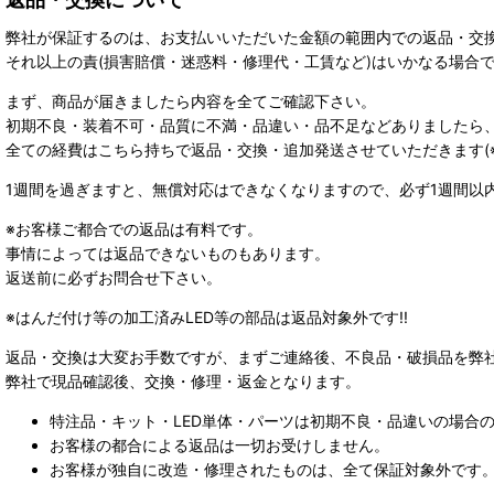
弊社が保証するのは、お支払いいただいた金額の範囲内での返品・交
それ以上の責(損害賠償・迷惑料・修理代・工賃など)はいかなる場合
まず、商品が届きましたら内容を全てご確認下さい。
初期不良・装着不可・品質に不満・品違い・品不足などありましたら
全ての経費はこちら持ちで返品・交換・追加発送させていただきます(※
1週間を過ぎますと、無償対応はできなくなりますので、必ず1週間以
※お客様ご都合での返品は有料です。
事情によっては返品できないものもあります。
返送前に必ずお問合せ下さい。
※はんだ付け等の加工済みLED等の部品は返品対象外です!!
返品・交換は大変お手数ですが、まずご連絡後、不良品・破損品を弊
弊社で現品確認後、交換・修理・返金となります。
特注品・キット・LED単体・パーツは初期不良・品違いの場合
お客様の都合による返品は一切お受けしません。
お客様が独自に改造・修理されたものは、全て保証対象外です