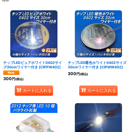
16
件
表示数
:
並び順
:
絞り込む
チップLEDピュアホワイト0402サイ
チップLED暖色ホワイト0402サイズ
ズ30cmワイヤー付き
[
CIPPW402
]
30cmワイヤー付き
[
CIPWW402
]
300
円
(税込)
300
円
(税込)
カートに入れる
カートに入れる