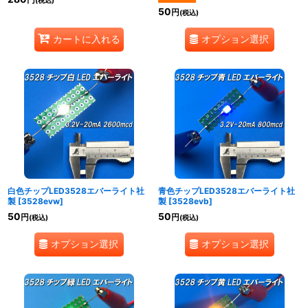
円
(税込)
50
円
(税込)
オプション選択
カートに入れる
白色チップLED3528エバーライト社
青色チップLED3528エバーライト社
製
[
3528evw
]
製
[
3528evb
]
50
50
円
円
(税込)
(税込)
オプション選択
オプション選択