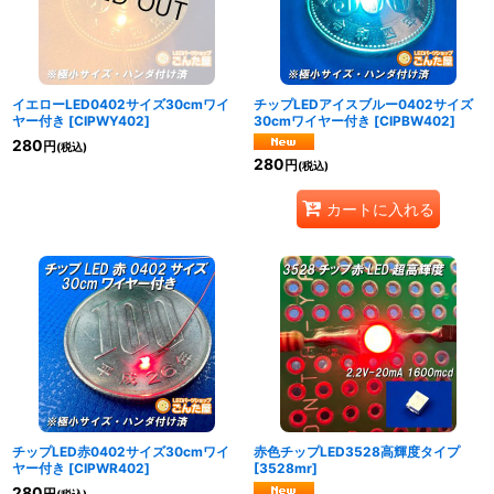
イエローLED0402サイズ30cmワイ
チップLEDアイスブルー0402サイズ
ヤー付き
[
CIPWY402
]
30cmワイヤー付き
[
CIPBW402
]
280
円
(税込)
280
円
(税込)
カートに入れる
チップLED赤0402サイズ30cmワイ
赤色チップLED3528高輝度タイプ
ヤー付き
[
CIPWR402
]
[
3528mr
]
280