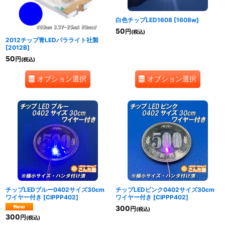
白色チップLED1608
[
1608w
]
50
円
(税込)
2012チップ青LEDパラライト社製
[
2012B
]
50
円
(税込)
オプション選択
オプション選択
チップLEDブルー0402サイズ30cm
チップLEDピンク0402サイズ30cm
ワイヤー付き
[
CIPPP402
]
ワイヤー付き
[
CIPPP402
]
300
円
(税込)
300
円
(税込)