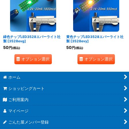
緑色チップLED3528エバーライト社
黄色チップLED3528エバーライト社
製
[
3528evg
]
製
[
3528evy
]
50
50
円
円
(税込)
(税込)
オプション選択
オプション選択
ホーム
ショッピングカート
ご利用案内
マイページ
ごんた屋メンバー登録