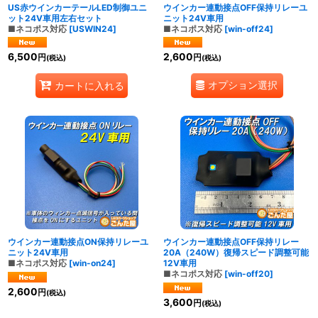
US赤ウインカーテールLED制御ユニ
ウインカー連動接点OFF保持リレーユ
ット24V車用左右セット
ニット24V車用
■ネコポス対応
[
USWIN24
]
■ネコポス対応
[
win-off24
]
6,500
2,600
円
円
(税込)
(税込)
オプション選択
カートに入れる
ウインカー連動接点ON保持リレーユ
ウインカー連動接点OFF保持リレー
ニット24V車用
20A（240W）復帰スピード調整可能
■ネコポス対応
[
win-on24
]
12V車用
■ネコポス対応
[
win-off20
]
2,600
円
(税込)
3,600
円
(税込)