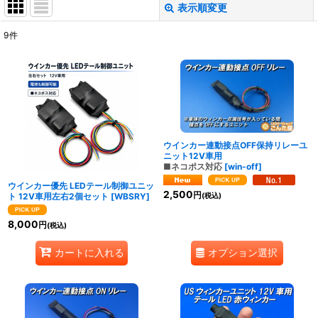
表示順変更
閉じる
9
件
表示数
:
並び順
:
絞り込む
ウインカー連動接点OFF保持リレーユ
ニット12V車用
■ネコポス対応
[
win-off
]
ウインカー優先 LEDテール制御ユニッ
2,500
円
ト 12V車用左右2個セット
[
WBSRY
]
(税込)
8,000
円
(税込)
オプション選択
カートに入れる