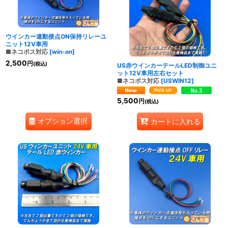
ウインカー連動接点ON保持リレーユ
ニット12V車用
■ネコポス対応
[
win-on
]
2,500
円
(税込)
US赤ウインカーテールLED制御ユニ
ット12V車用左右セット
■ネコポス対応
[
USWIN12
]
5,500
円
(税込)
オプション選択
カートに入れる