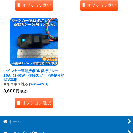
オプション選択
オプション選択
ウインカー連動接点ON保持リレー
20A（240W）復帰スピード調整可能
12V車用
■ネコポス対応
[
win-on20
]
3,600
円
(税込)
オプション選択
ホーム
ショッピングカート