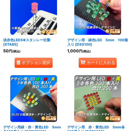
淡赤色LED5Φスタンレー社製
デザイン用 緑色LED 5mm 100個
[
STA85
]
入り
[
DSG100
]
50
1,000
円
円
(税込)
(税込)
オプション選択
カートに入れる
デザイン用緑・赤・黄色LED 5mm
デザイン用 赤・黄色LED 5mm各