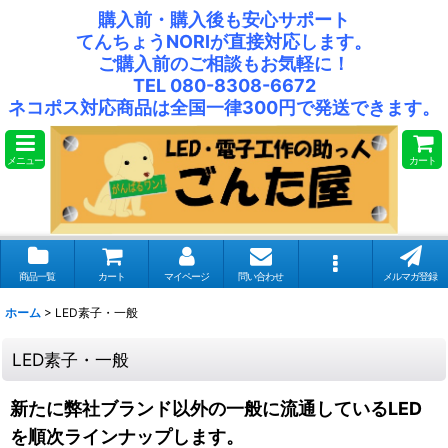
購入前・購入後も安心サポート
てんちょうNORIが直接対応します。
ご購入前のご相談もお気軽に！
TEL 080-8308-6672
ネコポス対応商品は全国一律300円で発送できます。
メニュー
カート
商品一覧
カート
マイページ
問い合わせ
メルマガ登録
ホーム
>
LED素子・一般
LED素子・一般
新たに弊社ブランド以外の一般に流通しているLED
を順次ラインナップします。