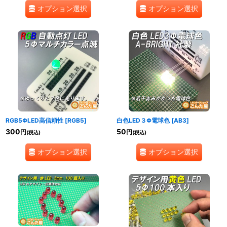
オプション選択
オプション選択
RGB5ΦLED高信頼性
[
RGB5
]
白色LED３Φ電球色
[
AB3
]
300
50
円
円
(税込)
(税込)
オプション選択
オプション選択