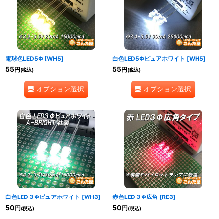
電球色LED5Φ
[
WH5
]
白色LED5Φピュアホワイト
[
WH5
]
55
55
円
円
(税込)
(税込)
オプション選択
オプション選択
白色LED３Φピュアホワイト
[
WH3
]
赤色LED３Φ広角
[
RE3
]
50
50
円
円
(税込)
(税込)