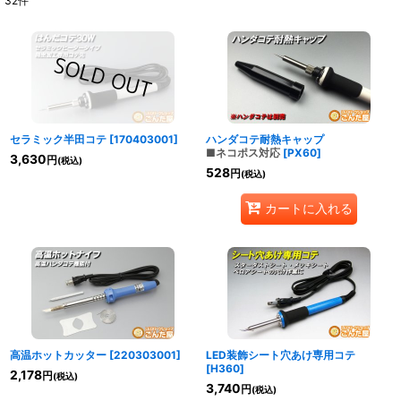
32
件
表示数
:
並び順
:
絞り込む
セラミック半田コテ
[
170403001
]
ハンダコテ耐熱キャップ
■ネコポス対応
[
PX60
]
3,630
円
(税込)
528
円
(税込)
カートに入れる
高温ホットカッター
[
220303001
]
LED装飾シート穴あけ専用コテ
[
H360
]
2,178
円
(税込)
3,740
円
(税込)