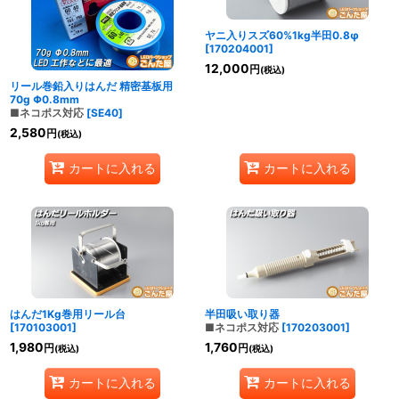
ヤニ入りスズ60%1kg半田0.8φ
[
170204001
]
12,000
円
(税込)
リール巻鉛入りはんだ 精密基板用
70g Φ0.8mm
■ネコポス対応
[
SE40
]
2,580
円
(税込)
カートに入れる
カートに入れる
はんだ1Kg巻用リール台
半田吸い取り器
[
170103001
]
■ネコポス対応
[
170203001
]
1,980
1,760
円
円
(税込)
(税込)
カートに入れる
カートに入れる