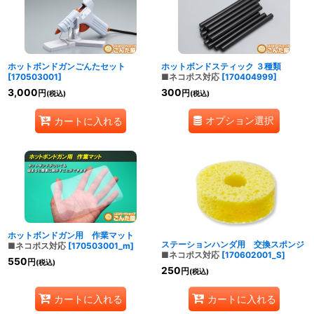
ホットボンドガンごんたセット
ホットボンドスティック ３種類
[
170503001
]
■ネコポス対応
[
170404999
]
3,000
300
円
円
(税込)
(税込)
オプション選択
カートに入れる
ホットボンドガン用 作業マット
ステーションハンダ用 交換スポンジ
■ネコポス対応
[
170503001_m
]
■ネコポス対応
[
170602001_S
]
550
円
(税込)
250
円
(税込)
カートに入れる
カートに入れる