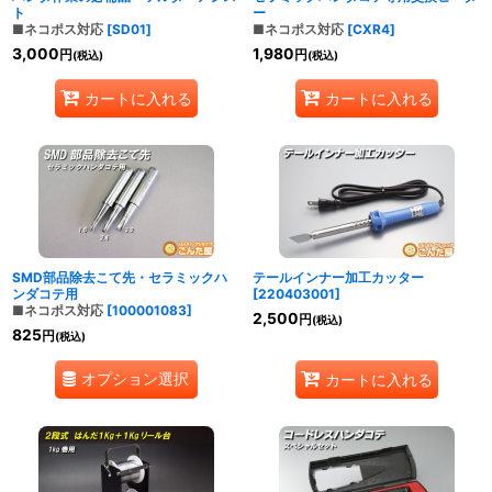
ト
ー
■ネコポス対応
[
SD01
]
■ネコポス対応
[
CXR4
]
3,000
1,980
円
円
(税込)
(税込)
カートに入れる
カートに入れる
SMD部品除去こて先・セラミックハ
テールインナー加工カッター
ンダコテ用
[
220403001
]
■ネコポス対応
[
100001083
]
2,500
円
(税込)
825
円
(税込)
オプション選択
カートに入れる