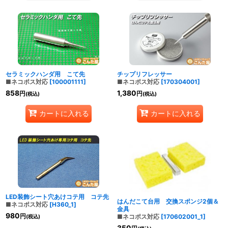
セラミックハンダ用 こて先
チップリフレッサー
■ネコポス対応
[
100001111
]
■ネコポス対応
[
170304001
]
858
1,380
円
円
(税込)
(税込)
カートに入れる
カートに入れる
LED装飾シート穴あけコテ用 コテ先
はんだこて台用 交換スポンジ2個＆
■ネコポス対応
[
H360_1
]
金具
980
円
■ネコポス対応
[
170602001_1
]
(税込)