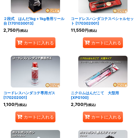
２段式 はんだ1kg＋1kg巻用リール
コードレスハンダコテスペシャルセッ
台
[
1701030013
]
ト
[
170302001
]
2,750
11,550
円
円
(税込)
(税込)
カートに入れる
カートに入れる
コードレスハンダコテ専用ガス
ニクロムはんだこて 大型用
[
170202001
]
[
XPG100
]
1,100
2,700
円
円
(税込)
(税込)
カートに入れる
カートに入れる