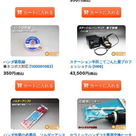
350
円
(税込)
カートに入れる
カートに入れる
ハンダ吸取線
ステーション半田こてごんた屋プロフ
■ネコポス対応
[
100001082
]
ェッショナル
[
H66
]
350
43,500
円
円
(税込)
(税込)
カートに入れる
カートに入れる
ハンダ作業の必需品 ソルダーアシス
セラミックハンダコテ専用交換ヒータ