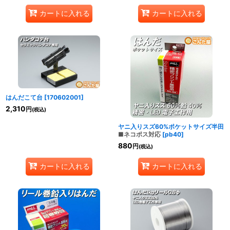
カートに入れる
カートに入れる
はんだこて台
[
170602001
]
2,310
円
(税込)
ヤニ入りスズ60%ポケットサイズ半田
■ネコポス対応
[
pb40
]
880
円
(税込)
カートに入れる
カートに入れる