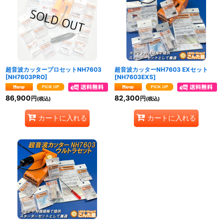
超音波カッタープロセットNH7603
超音波カッターNH7603 EXセット
[
NH7603PRO
]
[
NH7603EXS
]
86,900
82,300
円
円
(税込)
(税込)
カートに入れる
カートに入れる