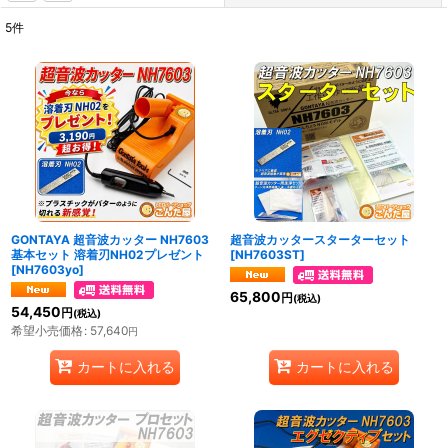
5
件
表示数
:
並び順
:
絞り込む
GONTAYA 超音波カッター NH7603
超音波カッタースターターセット
基本セット 溶着刃NH02プレゼント
[
NH7603ST
]
[
NH7603yo
]
65,800
円
(税込)
54,450
円
(税込)
希望小売価格
:
57,640
円
カートに入れる
カートに入れる