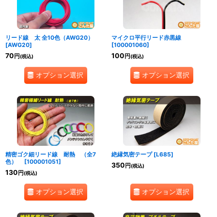
リード線 太 全10色（AWG20）
マイクロ平行リード赤黒線
[
AWG20
]
[
100001060
]
70
100
円
円
(税込)
(税込)
オプション選択
オプション選択
精密ゴク細リード線 耐熱 （全7
絶縁気密テープ
[
L685
]
色）
[
100001051
]
350
円
(税込)
130
円
(税込)
オプション選択
オプション選択