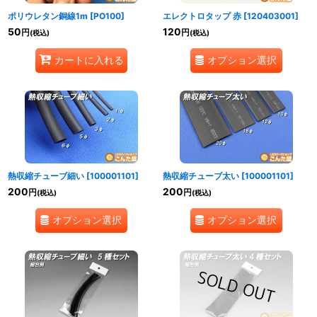
ポリウレタン銅線1m
[
PO100
]
エレクトロタップ 赤
[
120403001
]
50
120
円
円
(税込)
(税込)
オプション選択
カートに入れる
熱収縮チューブ細い
[
100001101
]
熱収縮チューブ太い
[
100001101
]
200
200
円
円
(税込)
(税込)
オプション選択
オプション選択