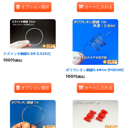
オプション選択
カートに入れる
スズメッキ銅線0.8Φ
[
LS352
]
100
円
(税込)
ポリウレタン銅線0.8Φ1m
[
PO8100
]
100
円
(税込)
オプション選択
カートに入れる