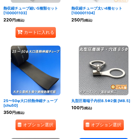
熱収縮チューブ細い5種類セット
熱収縮チューブ太い4種セット
[
100001103
]
[
100001104
]
220
250
円
円
(税込)
(税込)
カートに入れる
25〜50φ大口径熱伸縮チューブ
丸型圧着端子内径8.5Φ2個
[
M8.5
]
[
chu50
]
100
円
(税込)
350
円
(税込)
オプション選択
オプション選択