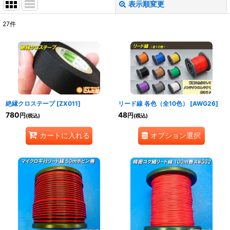
表示順変更
閉じる
27
件
表示数
:
並び順
:
絞り込む
絶縁クロステープ
[
ZX011
]
リード線 各色（全10色）
[
AWG26
]
780
48
円
円
(税込)
(税込)
オプション選択
カートに入れる