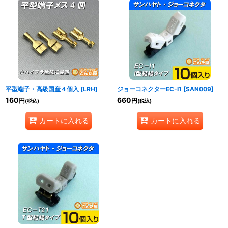
平型端子・高級国産４個入
[
LRH
]
ジョーコネクターEC-I1
[
SAN009
]
160
660
円
円
(税込)
(税込)
カートに入れる
カートに入れる