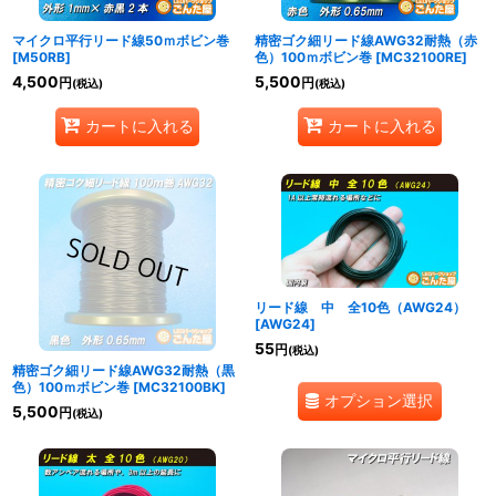
マイクロ平行リード線50ｍボビン巻
精密ゴク細リード線AWG32耐熱（赤
[
M50RB
]
色）100ｍボビン巻
[
MC32100RE
]
4,500
5,500
円
円
(税込)
(税込)
カートに入れる
カートに入れる
リード線 中 全10色（AWG24）
[
AWG24
]
55
円
(税込)
精密ゴク細リード線AWG32耐熱（黒
色）100ｍボビン巻
[
MC32100BK
]
オプション選択
5,500
円
(税込)