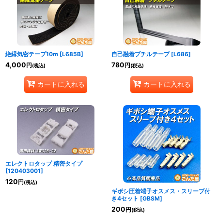
絶縁気密テープ10m
[
L685B
]
自己融着ブチルテープ
[
L686
]
4,000
780
円
円
(税込)
(税込)
カートに入れる
カートに入れる
エレクトロタップ 精密タイプ
[
120403001
]
120
円
(税込)
ギボシ圧着端子オスメス・スリーブ付
き4セット
[
GBSM
]
200
円
(税込)