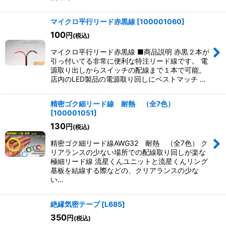
マイクロ平行リード赤黒線
[
100001060
]
100
円
(税込)
マイクロ平行リード赤黒線 ■商品説明 赤黒２本が
引っ付いてる非常に便利な特注リード線です。 電
源取り出しからスイッチの配線まで１本で可能。
店内のLED製品の電源取り回しにベストマッチ …
精密ゴク細リード線 耐熱 （全7色）
[
100001051
]
130
円
(税込)
精密ゴク細リード線AWG32 耐熱 （全7色） ク
リアランスの少ない場所での配線取り回しが楽な
極細リード線 流星くんユニットと流星くんリング
基板を結線する際などの、クリアランスの少な
い…
絶縁気密テープ
[
L685
]
350
円
(税込)