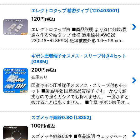
エレクトロタップ 精密タイプ
[
120403001
]
120
円
(税込)
エレクトロタップ白 ■商品説明 より線に分岐/貫
通を作る分岐タップ 仕様 適用線材 AWG26-
22(0.18〜0.36SQ) 絶縁被覆外形 1.0〜1.8mm…
ギボシ圧着端子オスメス・スリーブ付き4セット
[
GBSM
]
200
円
(税込)
在庫あり
国産ギボシ圧着端子オスメス・スリーブ付き4セ
ット ■製品特徴 国産高品質端子です。 かなり頑
丈なので強くカシメても折れません。 一度さすと
抜けることはありません。 ■仕様 ギボシ端子オ…
スズメッキ銅線0.8Φ
[
LS352
]
100
円
(税込)
スズメッキ銅線0.8Φ ■商品説明 ウェッジベース