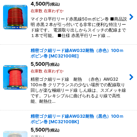
4,500
円
(税込)
在庫数 在庫わずか
マイクロ平行リード赤黒線50ｍボビン巻 ■商品説
明 赤黒２本が引っ付いてる非常に便利な特注リー
ド線です。 電源取り出しからスイッチの配線まで
１本で可能。 ■仕様 赤黒平行リード線 …
精密ゴク細リード線AWG32耐熱（赤色）100ｍ
ボビン巻
[
MC32100RE
]
5,500
円
(税込)
在庫数 在庫わずか
精密ゴク細リード線 耐熱 （赤色）AWG32
100ｍ巻 クリアランスの少ない場所での配線取り
回しが楽な極細リード線 しん線は、スズメッキ線
です。フレキシブルに曲げられるより線で高性
能、耐熱仕…
精密ゴク細リード線AWG32耐熱（黒色）100ｍ
ボビン巻
[
MC32100BK
]
5,500
円
(税込)
在庫なし