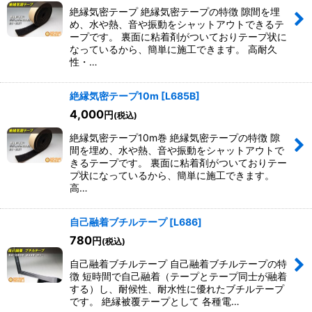
絶縁気密テープ 絶縁気密テープの特徴 隙間を埋
め、水や熱、音や振動をシャットアウトできるテ
ープです。 裏面に粘着剤がついておりテープ状に
なっているから、簡単に施工できます。 高耐久
性・…
絶縁気密テープ10m
[
L685B
]
4,000
円
(税込)
絶縁気密テープ10m巻 絶縁気密テープの特徴 隙
間を埋め、水や熱、音や振動をシャットアウトで
きるテープです。 裏面に粘着剤がついておりテー
プ状になっているから、簡単に施工できます。
高…
自己融着ブチルテープ
[
L686
]
780
円
(税込)
自己融着ブチルテープ 自己融着ブチルテープの特
徴 短時間で自己融着（テープとテープ同士が融着
する）し、耐候性、耐水性に優れたブチルテープ
です。 絶縁被覆テープとして 各種電…