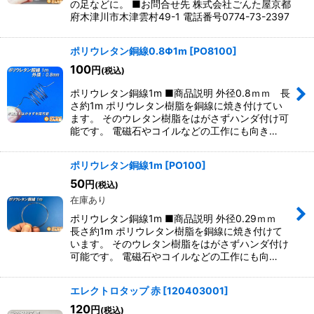
の足などに。 ■お問合せ先 株式会社ごんた屋京都
府木津川市木津雲村49-1 電話番号0774-73-2397
ポリウレタン銅線0.8Φ1m
[
PO8100
]
100
円
(税込)
ポリウレタン銅線1m ■商品説明 外径0.8ｍｍ 長
さ約1m ポリウレタン樹脂を銅線に焼き付けてい
ます。 そのウレタン樹脂をはがさずハンダ付け可
能です。 電磁石やコイルなどの工作にも向き…
ポリウレタン銅線1m
[
PO100
]
50
円
(税込)
在庫あり
ポリウレタン銅線1m ■商品説明 外径0.29ｍｍ
長さ約1m ポリウレタン樹脂を銅線に焼き付けて
います。 そのウレタン樹脂をはがさずハンダ付け
可能です。 電磁石やコイルなどの工作にも向…
エレクトロタップ 赤
[
120403001
]
120
円
(税込)