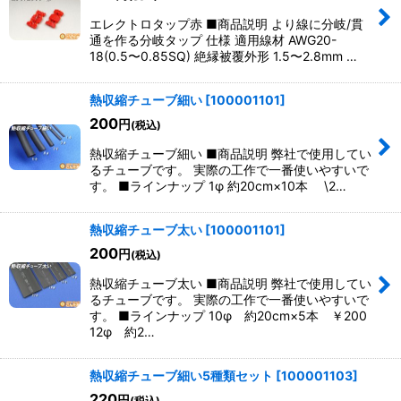
エレクトロタップ赤 ■商品説明 より線に分岐/貫
通を作る分岐タップ 仕様 適用線材 AWG20-
18(0.5〜0.85SQ) 絶縁被覆外形 1.5〜2.8mm …
熱収縮チューブ細い
[
100001101
]
200
円
(税込)
熱収縮チューブ細い ■商品説明 弊社で使用してい
るチューブです。 実際の工作で一番使いやすいで
す。 ■ラインナップ 1φ 約20cm×10本 \2…
熱収縮チューブ太い
[
100001101
]
200
円
(税込)
熱収縮チューブ太い ■商品説明 弊社で使用してい
るチューブです。 実際の工作で一番使いやすいで
す。 ■ラインナップ 10φ 約20cm×5本 ￥200
12φ 約2…
熱収縮チューブ細い5種類セット
[
100001103
]
220
円
(税込)