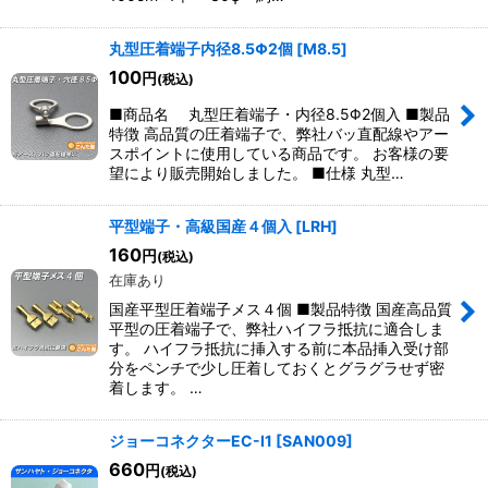
丸型圧着端子内径8.5Φ2個
[
M8.5
]
100
円
(税込)
■商品名 丸型圧着端子・内径8.5Φ2個入 ■製品
特徴 高品質の圧着端子で、弊社バッ直配線やアー
スポイントに使用している商品です。 お客様の要
望により販売開始しました。 ■仕様 丸型…
平型端子・高級国産４個入
[
LRH
]
160
円
(税込)
在庫あり
国産平型圧着端子メス４個 ■製品特徴 国産高品質
平型の圧着端子で、弊社ハイフラ抵抗に適合しま
す。 ハイフラ抵抗に挿入する前に本品挿入受け部
分をペンチで少し圧着しておくとグラグラせず密
着します。 …
ジョーコネクターEC-I1
[
SAN009
]
660
円
(税込)