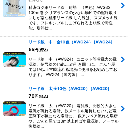
精密ゴク細リード線 耐熱 （黒色）AWG32
100ｍ巻 クリアランスの少ない場所での配線取り
回しが楽な極細リード線 しん線は、スズメッキ線
です。フレキシブルに曲げられるより線で高性
能、耐熱仕…
リード線 中 全10色（AWG24）
[
AWG24
]
55
円
(税込)
リード線 中 （AWG24） ユニット等省電力の電
源線、信号線の1m以上の引き回しに。 ごんた屋
では1A以上常時流れる場所に使用をお勧めしてお
ります。 AWG24（国内製） …
リード線 太 全10色（AWG20）
[
AWG20
]
70
円
(税込)
リード線 太 （AWG20） 電源線、比較的大きな
電流が流れる場所、数メートル延長したいなど電
圧降下が気になる場所に。 数アンペア流れる場所
や、ごんた屋では3m以上伸ばす電源線、ノーマル
復帰線…