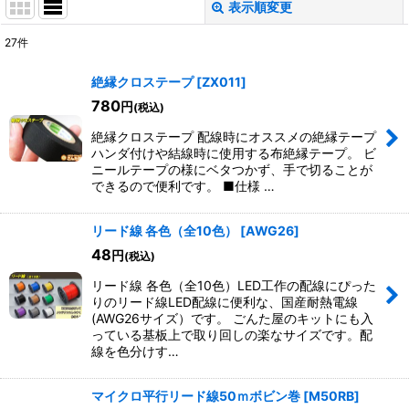
表示順変更
閉じる
27
件
表示数
:
絶縁クロステープ
[
ZX011
]
780
円
(税込)
並び順
:
絶縁クロステープ 配線時にオススメの絶縁テープ
ハンダ付けや結線時に使用する布絶縁テープ。 ビ
絞り込む
ニールテープの様にベタつかず、手で切ることが
できるので便利です。 ■仕様 …
リード線 各色（全10色）
[
AWG26
]
48
円
(税込)
リード線 各色（全10色）LED工作の配線にぴった
りのリード線LED配線に便利な、国産耐熱電線
(AWG26サイズ）です。 ごんた屋のキットにも入
っている基板上で取り回しの楽なサイズです。配
線を色分けす…
マイクロ平行リード線50ｍボビン巻
[
M50RB
]