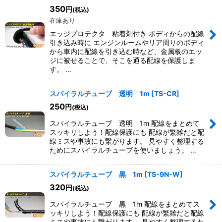
350
円
(税込)
在庫あり
エッジプロテクタ 粘着剤付き ボディからの配線
引き込み時に エンジンルームやリア周りのボディ
から車内に配線を引き込む時など、金属板のエッ
ジに被せることで、そこを通る配線を保護しま
す。 …
スパイラルチューブ 透明 1m
[
TS-CR
]
250
円
(税込)
スパイラルチューブ 透明 1m 配線をまとめて
スッキリしよう！配線保護にも 配線が繁雑だと配
線ミスや事故にも繋がります。 見やすく整理する
ためにスパイラルチューブを使いましょう。 …
スパイラルチューブ 黒 1m
[
TS-9N-W
]
320
円
(税込)
スパイラルチューブ 黒 1m 配線をまとめてス
ッキリしよう！配線保護にも 配線が繁雑だと配線
ミスや事故にも繋がります。 見やすく整理するた