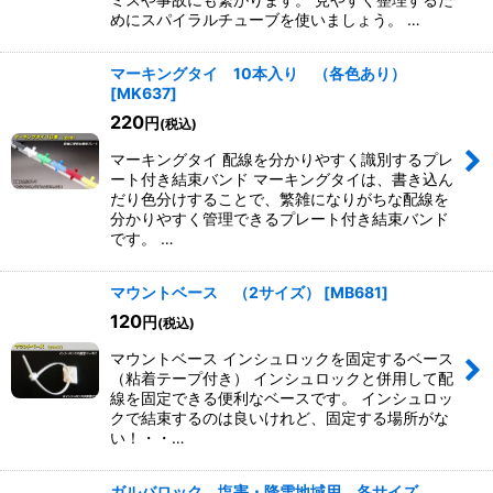
めにスパイラルチューブを使いましょう。 …
マーキングタイ 10本入り （各色あり）
[
MK637
]
220
円
(税込)
マーキングタイ 配線を分かりやすく識別するプレ
ート付き結束バンド マーキングタイは、書き込ん
だり色分けすることで、繁雑になりがちな配線を
分かりやすく管理できるプレート付き結束バンド
です。 …
マウントベース （2サイズ）
[
MB681
]
120
円
(税込)
マウントベース インシュロックを固定するベース
（粘着テープ付き） インシュロックと併用して配
線を固定できる便利なベースです。 インシュロッ
クで結束するのは良いけれど、固定する場所がな
い！・・…
ガルバロック 塩害・降雪地域用 各サイズ