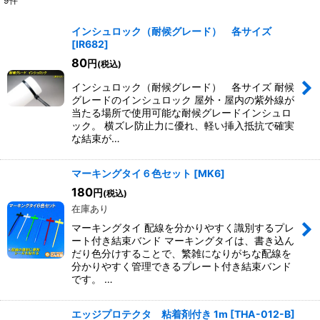
9
件
表示数
:
インシュロック（耐候グレード） 各サイズ
[
IR682
]
並び順
:
80
円
(税込)
インシュロック（耐候グレード） 各サイズ 耐候
絞り込む
グレードのインシュロック 屋外・屋内の紫外線が
当たる場所で使用可能な耐候グレードインシュロ
ック。 横ズレ防止力に優れ、軽い挿入抵抗で確実
な結束が…
マーキングタイ６色セット
[
MK6
]
180
円
(税込)
在庫あり
マーキングタイ 配線を分かりやすく識別するプレ
ート付き結束バンド マーキングタイは、書き込ん
だり色分けすることで、繁雑になりがちな配線を
分かりやすく管理できるプレート付き結束バンド
です。 …
エッジプロテクタ 粘着剤付き 1m
[
THA-012-B
]