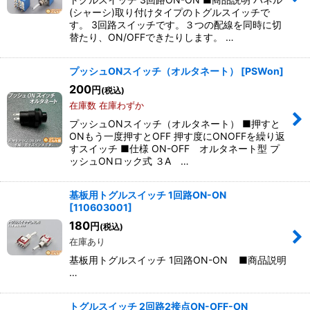
(シャーシ)取り付けタイプのトグルスイッチで
す。 3回路スイッチです。３つの配線を同時に切
替たり、ON/OFFできたりします。 …
プッシュONスイッチ（オルタネート）
[
PSWon
]
200
円
(税込)
在庫数 在庫わずか
プッシュONスイッチ（オルタネート） ■押すと
ONもう一度押すとOFF 押す度にONOFFを繰り返
すスイッチ ■仕様 ON-OFF オルタネート型 プ
ッシュONロック式 ３A …
基板用トグルスイッチ 1回路ON-ON
[
110603001
]
180
円
(税込)
在庫あり
基板用トグルスイッチ 1回路ON-ON ■商品説明
…
トグルスイッチ 2回路2接点ON-OFF-ON