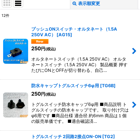
表示順変更
閉じる
12
件
表示数
:
プッシュONスイッチ・オルタネート（1.5A
250V AC）
[
AG15
]
並び順
:
250
円
(税込)
絞り込む
オルタネートスイッチ（1.5A 250V AC） オルタ
ネートスイッチ（1.5A 250V AC） 製品概要 押す
たびにONとOFFが切り替わる、自己…
防水キャップトグルスイッチ6φ用
[
TG6B
]
250
円
(税込)
トグルスイッチ防水キャップ6φ用 ■商品説明 ト
グルスイッチの防水キャップです。 取り付け穴は
φ6用です ■商品仕様 適合径 約6mm 商品は１個
の販売単価です。 ■適合確認済…
トグルスイッチ 2回路2接点ON-ON
[
TG2
]