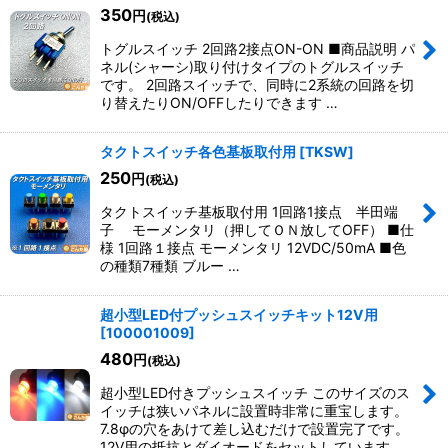
350
円
(税込)
トグルスイッチ 2回路2接点ON-ON ■商品説明 パ
ネル(シャーシ)取り付けタイプのトグルスイッチ
です。 2回路スイッチで、同時に2系統の回路を切
り替えたりON/OFFしたりできます …
タクトスイッチ各色基板取付用
[
TKSW
]
250
円
(税込)
タクトスイッチ基板取付用 1回路1接点 半田端
子 モーメンタリ（押してＯＮ放してOFF） ■仕
様 1回路１接点 モーメンタリ 12VDC/50mA ■色
の種類7種類 ブルー …
超小型LED付プッシュスイッチキット12V用
[
100001009
]
480
円
(税込)
超小型LED付きプッシュスイッチ このサイズのス
イッチは狭いパネルに設置時非常に重宝します。
7.8φの穴をあけて差し込むだけで設置完了です。
12V用の抵抗とダイオードをセットしています。