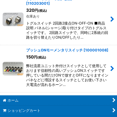
[
110203001
]
320
円
(税込)
在庫あり
トグルスイッチ 2回路2接点ON-OFF-ON ■商品
説明 パネル(シャーシ)取り付けタイプのトグルス
イッチです。 2回路スイッチで、同時に2系統の回
路を切り替えたりON/OFFしたり…
プッシュONモーメンタリスイッチ
[
100001008
]
150
円
(税込)
弊社流星ユニット外付けスイッチとして使用して
おります信頼性の高いプッシュONスイッチです
押している間だけONで放すとOFFになりますイン
パネなどに増設するスイッチとしてお使い下さい
大電流が流れるホーン…
ホーム
ショッピングカート