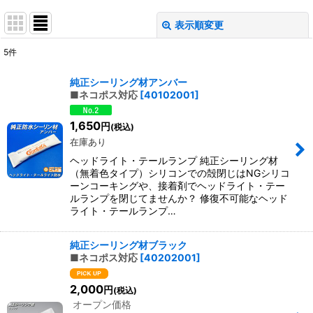
表示順変更
閉じる
5
件
表示数
:
純正シーリング材アンバー
■ネコポス対応
[
40102001
]
並び順
:
1,650
円
(税込)
絞り込む
在庫あり
ヘッドライト・テールランプ 純正シーリング材
（無着色タイプ）シリコンでの殻閉じはNGシリコ
ーンコーキングや、接着剤でヘッドライト・テー
ルランプを閉じてませんか？ 修復不可能なヘッド
ライト・テールランプ…
純正シーリング材ブラック
■ネコポス対応
[
40202001
]
2,000
円
(税込)
オープン価格