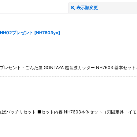
表示順変更
刃NH02プレゼント
[
NH7603yo
]
プレゼント - ごんた屋 GONTAYA 超音波カッター NH7603 基本セット
絞り込む
ればバッチリセット ■セット内容 NH7603本体セット（刃固定具・