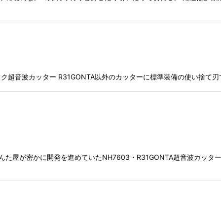
ク超音波カッター R31GONTA以外のカッターに標準装備の使い捨て刃です
んた屋が密かに開発を進めていたNH7603・R31GONTA超音波カッ