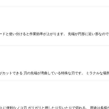
レードと使い分けると作業効率が上がります。 先端が円形に近い形なので
がカットできる 刃の先端が湾曲している特殊な刃です。 ミラクルな場所
ットに便利なノコ刃 ガリガリと押したり引いたりで切れる。 用途は多