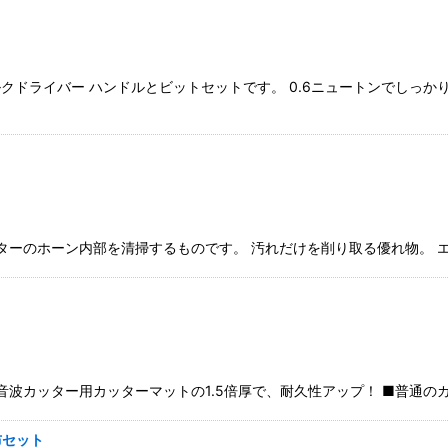
ドライバー ハンドルとビットセットです。 0.6ニュートンでしっか
ッターのホーン内部を清掃するものです。 汚れだけを削り取る優れ物。
音波カッター用カッターマットの1.5倍厚で、耐久性アップ！ ■普通の
布セット