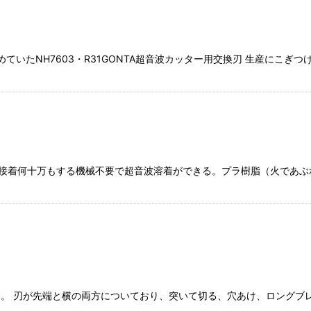
ていたNH7603・R31GONTA超音波カッター用交換刃 生産にこぎ
の接着何十万もする機械不要で超音波溶着ができる。プラ樹脂（火であ
。 刃が先端と横の両方についており、突いて切る、穴あけ、ロングブ