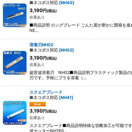
■ネコポス対応
[
NH40
]
3,190
円
(税込)
在庫あり
■商品説明 ロングブレード ごんた屋が密かに開発を進め
NE…
溶着刃NH02
■ネコポス対応
[
NH02
]
3,190
円
(税込)
在庫あり
超音波溶着刃 NH02■商品説明プラスティック製品
刃です。手軽にプラを溶着（…
スクエアブレード
■ネコポス対応
[
NH41
]
3,190
円
(税込)
在庫あり
スクエアブレード■商品説明特殊な切断加工が可能です
波カッターNH760…