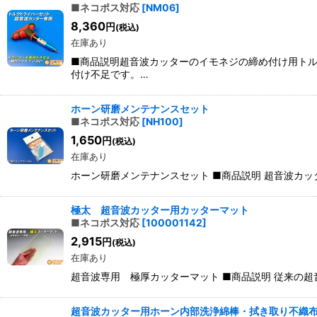
■ネコポス対応
[
NM06
]
8,360
円
(税込)
在庫あり
■商品説明超音波カッターのイモネジの締め付け用トルク
付け不足です。…
ホーン研磨メンテナンスセット
■ネコポス対応
[
NH100
]
1,650
円
(税込)
在庫あり
ホーン研磨メンテナンスセット ■商品説明 超音波カ
極太 超音波カッター用カッターマット
■ネコポス対応
[
100001142
]
2,915
円
(税込)
在庫あり
超音波専用 極厚カッターマット ■商品説明 従来の超
超音波カッター用ホーン内部洗浄綿棒・拭き取り不織