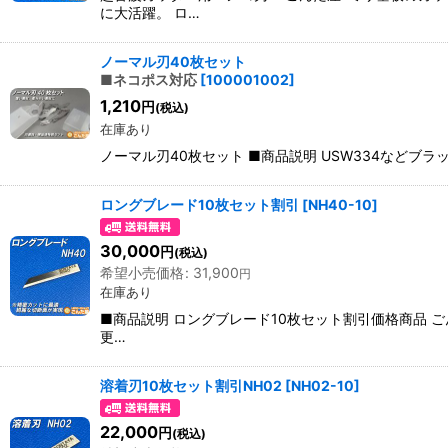
に大活躍。 ロ…
ノーマル刃40枚セット
■ネコポス対応
[
100001002
]
1,210
円
(税込)
在庫あり
ノーマル刃40枚セット ■商品説明 USW334などブラッ
ロングブレード10枚セット割引
[
NH40-10
]
30,000
円
(税込)
希望小売価格
:
31,900
円
在庫あり
■商品説明 ロングブレード10枚セット割引価格商品 ご
更…
溶着刃10枚セット割引NH02
[
NH02-10
]
22,000
円
(税込)