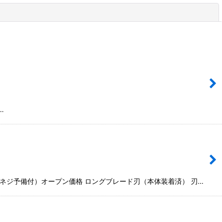
閉じる
…
イモネジ予備付）オープン価格 ロングブレード刃（本体装着済） 刃…