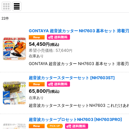
22
件
サブカテゴリ
:
GONTAYA 超音波カッター NH7603 基本セット 溶着
表示数
:
54,450
円
(税込)
希望小売価格
:
57,640
円
並び順
:
在庫あり
GONTAYA 超音波カッター NH7603 基本セット 溶着刃
超音波カッタースターターセット
[
NH7603ST
]
65,800
円
(税込)
在庫あり
超音波カッタースターターセットNH7603 これだけあ
超音波カッタープロセットNH7603
[
NH7603PRO
]