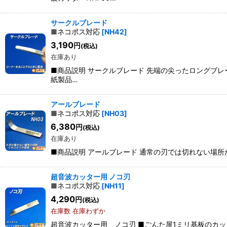
サークルブレード
■ネコポス対応
[
NH42
]
3,190
円
(税込)
在庫あり
■商品説明 サークルブレード 先端の尖ったロングブ
紙製品…
アールブレード
■ネコポス対応
[
NH03
]
6,380
円
(税込)
在庫あり
■商品説明 アールブレード 通常の刃では切れない場所
超音波カッター用 ノコ刃
■ネコポス対応
[
NH11
]
4,290
円
(税込)
在庫数 在庫わずか
超音波カッター用 ノコ刃 ■ごんた屋1ミリ基板のカ