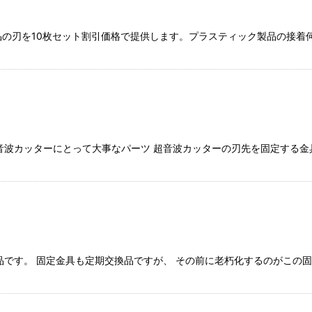
消耗品の刃を10枚セット割引価格で提供します。プラスティック製品の接
音波カッターにとって大事なパーツ 超音波カッターの刃先を固定する金
品です。 固定金具も定期交換品ですが、 その前に老朽化するのがこの固