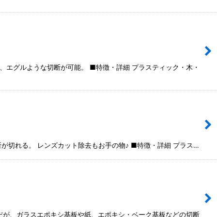
、エグルような切断が可能。 ■特徴・詳細 プラスティック・木・
が切れる。 レンズカット除去もお手の物♪ ■特徴・詳細 プラス…
様だが、ガラスエポキシ基板や紙、エポキシ・ベーク基板などの切断