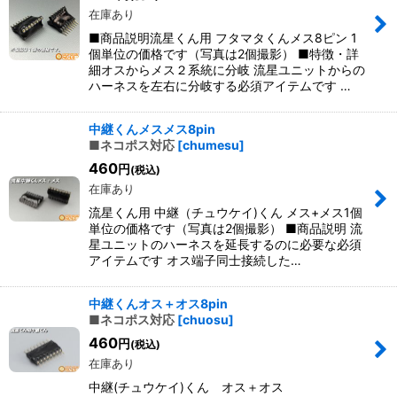
在庫あり
■商品説明流星くん用 フタマタくんメス8ピン 1
個単位の価格です（写真は2個撮影） ■特徴・詳
細オスからメス２系統に分岐 流星ユニットからの
ハーネスを左右に分岐する必須アイテムです …
中継くんメスメス8pin
■ネコポス対応
[
chumesu
]
460
円
(税込)
在庫あり
流星くん用 中継（チュウケイ)くん メス+メス1個
単位の価格です（写真は2個撮影） ■商品説明 流
星ユニットのハーネスを延長するのに必要な必須
アイテムです オス端子同士接続した…
中継くんオス＋オス8pin
■ネコポス対応
[
chuosu
]
460
円
(税込)
在庫あり
中継(チュウケイ)くん オス＋オス