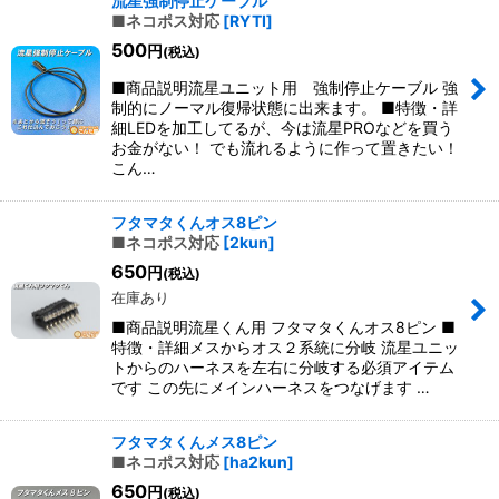
流星強制停止ケーブル
■ネコポス対応
[
RYTI
]
500
円
(税込)
■商品説明流星ユニット用 強制停止ケーブル 強
制的にノーマル復帰状態に出来ます。 ■特徴・詳
細LEDを加工してるが、今は流星PROなどを買う
お金がない！ でも流れるように作って置きたい！
こん…
フタマタくんオス8ピン
■ネコポス対応
[
2kun
]
650
円
(税込)
在庫あり
■商品説明流星くん用 フタマタくんオス8ピン ■
特徴・詳細メスからオス２系統に分岐 流星ユニッ
トからのハーネスを左右に分岐する必須アイテム
です この先にメインハーネスをつなげます …
フタマタくんメス8ピン
■ネコポス対応
[
ha2kun
]
650
円
(税込)