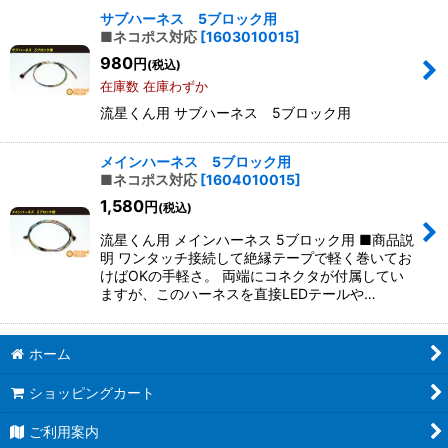
サブハーネス 5ブロック用
■ネコポス対応
[
1603010015
]
980
円
(税込)
在庫数 在庫わずか
流星くん用 サブハーネス 5ブロック用
メインハーネス 5ブロック用
■ネコポス対応
[
1604010015
]
1,580
円
(税込)
流星くん用 メインハーネス 5ブロック用 ■商品説
明 ワンタッチ接続して絶縁テープで軽く巻いてお
けばOKの手軽さ。 両端にコネクタが付属してい
ますが、このハーネスを直接LEDテールや…
ホーム
ショッピングカート
ご利用案内