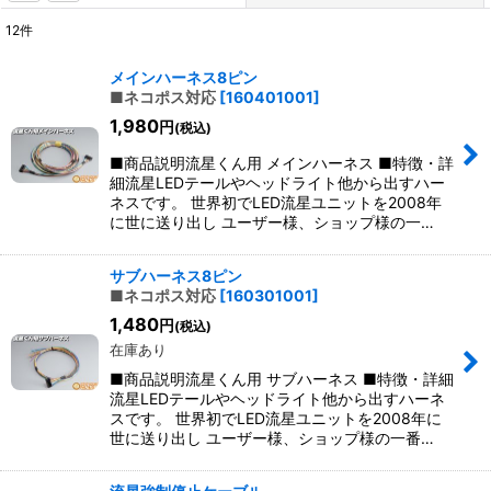
12
件
表示数
:
メインハーネス8ピン
■ネコポス対応
[
160401001
]
並び順
:
1,980
円
(税込)
■商品説明流星くん用 メインハーネス ■特徴・詳
絞り込む
細流星LEDテールやヘッドライト他から出すハー
ネスです。 世界初でLED流星ユニットを2008年
に世に送り出し ユーザー様、ショップ様の一…
サブハーネス8ピン
■ネコポス対応
[
160301001
]
1,480
円
(税込)
在庫あり
■商品説明流星くん用 サブハーネス ■特徴・詳細
流星LEDテールやヘッドライト他から出すハーネ
スです。 世界初でLED流星ユニットを2008年に
世に送り出し ユーザー様、ショップ様の一番…