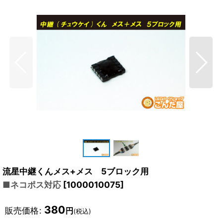
流星中継くんメス+メス 5ブロック用
■ネコポス対応
[
1000010075
]
380
販売価格
:
円
(税込)