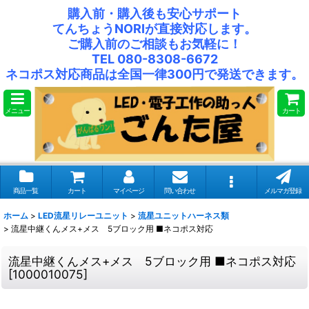
購入前・購入後も安心サポート
てんちょうNORIが直接対応します。
ご購入前のご相談もお気軽に！
TEL 080-8308-6672
ネコポス対応商品は全国一律300円で発送できます。
メニュー
カート
商品一覧
カート
マイページ
問い合わせ
メルマガ登録
ホーム
>
LED流星リレーユニット
>
流星ユニットハーネス類
>
流星中継くんメス+メス 5ブロック用 ■ネコポス対応
流星中継くんメス+メス 5ブロック用 ■ネコポス対応
[
1000010075
]