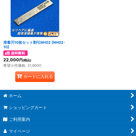
溶着刃10枚セット割引NH02
[
NH02-
10
]
22,000
円
(税込)
希望小売価格
:
31,900
円
カートに入れる
ホーム
ショッピングカート
ご利用案内
マイページ