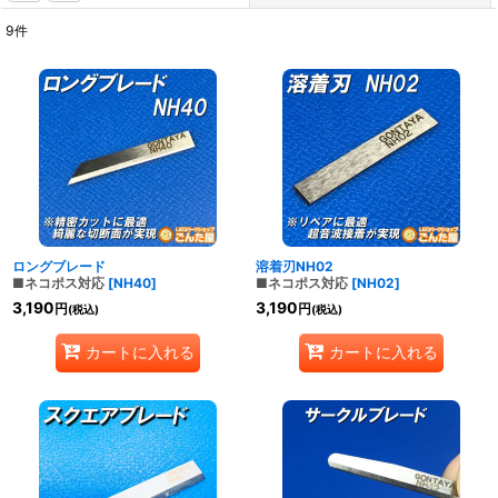
9
件
表示数
:
並び順
:
絞り込む
ロングブレード
溶着刃NH02
■ネコポス対応
[
NH40
]
■ネコポス対応
[
NH02
]
3,190
3,190
円
円
(税込)
(税込)
カートに入れる
カートに入れる