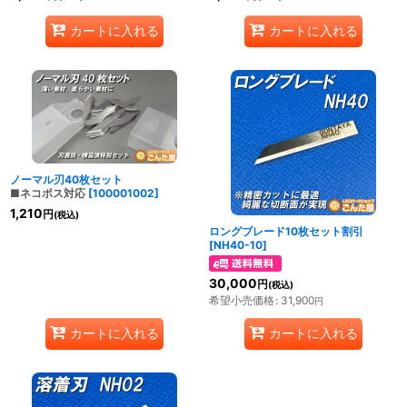
カートに入れる
カートに入れる
ノーマル刃40枚セット
■ネコポス対応
[
100001002
]
1,210
円
(税込)
ロングブレード10枚セット割引
[
NH40-10
]
30,000
円
(税込)
希望小売価格
:
31,900
円
カートに入れる
カートに入れる