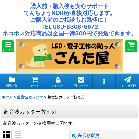
購入前・購入後も安心サポート
てんちょうNORIが直接対応します。
ご購入前のご相談もお気軽に！
TEL 080-8308-6672
ネコポス対応商品は全国一律300円で発送できます。
メニュー
カート
商品一覧
カート
マイページ
問い合わせ
メルマガ登録
ホーム
>
超音波カッター
>
超音波カッター替え刃
超音波カッター替え刃
超音波カッターの交換用替え刃です。
表示順変更
閉じる