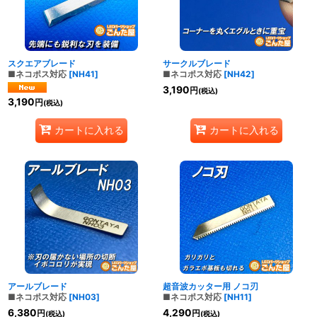
スクエアブレード
サークルブレード
■ネコポス対応
[
NH41
]
■ネコポス対応
[
NH42
]
3,190
円
(税込)
3,190
円
(税込)
カートに入れる
カートに入れる
アールブレード
超音波カッター用 ノコ刃
■ネコポス対応
[
NH03
]
■ネコポス対応
[
NH11
]
6,380
4,290
円
円
(税込)
(税込)