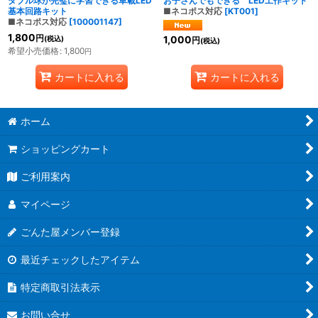
ダブル球が完璧に学習できる車載LED
お子さんでもできる LED工作キット
基本回路キット
■ネコポス対応
[
KT001
]
■ネコポス対応
[
100001147
]
1,800
円
1,000
(税込)
円
(税込)
希望小売価格
:
1,800
円
カートに入れる
カートに入れる
ホーム
ショッピングカート
ご利用案内
マイページ
ごんた屋メンバー登録
最近チェックしたアイテム
特定商取引法表示
お問い合せ