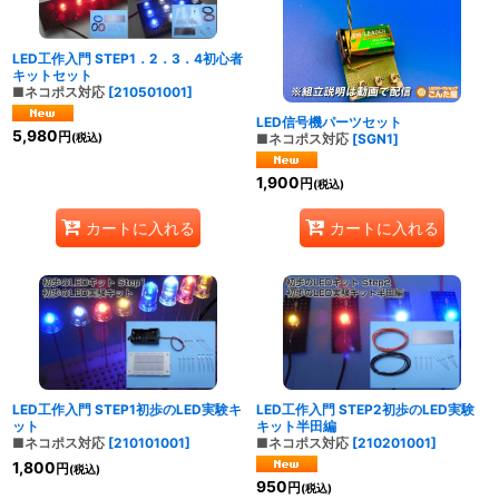
LED工作入門 STEP1．2．3．4初心者
キットセット
■ネコポス対応
[
210501001
]
LED信号機パーツセット
5,980
円
■ネコポス対応
[
SGN1
]
(税込)
1,900
円
(税込)
カートに入れる
カートに入れる
LED工作入門 STEP1初歩のLED実験キ
LED工作入門 STEP2初歩のLED実験
ット
キット半田編
■ネコポス対応
[
210101001
]
■ネコポス対応
[
210201001
]
1,800
円
(税込)
950
円
(税込)