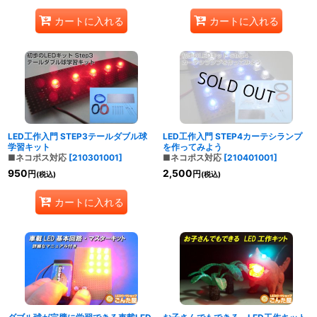
カートに入れる
カートに入れる
LED工作入門 STEP3テールダブル球
LED工作入門 STEP4カーテシランプ
学習キット
を作ってみよう
■ネコポス対応
[
210301001
]
■ネコポス対応
[
210401001
]
950
2,500
円
円
(税込)
(税込)
カートに入れる