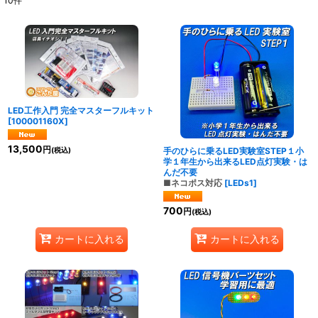
10
件
表示数
:
並び順
:
絞り込む
LED工作入門 完全マスターフルキット
[
100001160X
]
13,500
円
手のひらに乗るLED実験室STEP１小
(税込)
学１年生から出来るLED点灯実験・は
んだ不要
■ネコポス対応
[
LEDs1
]
700
円
(税込)
カートに入れる
カートに入れる