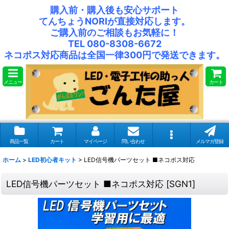
購入前・購入後も安心サポート
てんちょうNORIが直接対応します。
ご購入前のご相談もお気軽に！
TEL 080-8308-6672
ネコポス対応商品は全国一律300円で発送できます。
メニュー
カート
商品一覧
カート
マイページ
問い合わせ
メルマガ登録
ホーム
>
LED初心者キット
>
LED信号機パーツセット ■ネコポス対応
LED信号機パーツセット ■ネコポス対応
[
SGN1
]