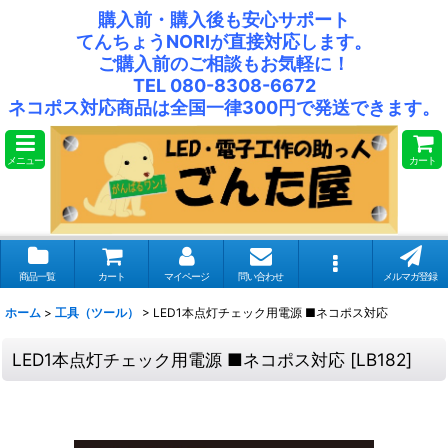
購入前・購入後も安心サポート
てんちょうNORIが直接対応します。
ご購入前のご相談もお気軽に！
TEL 080-8308-6672
ネコポス対応商品は全国一律300円で発送できます。
メニュー
カート
商品一覧
カート
マイページ
問い合わせ
メルマガ登録
ホーム
>
工具（ツール）
>
LED1本点灯チェック用電源 ■ネコポス対応
LED1本点灯チェック用電源 ■ネコポス対応
[
LB182
]