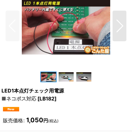
LED1本点灯チェック用電源
■ネコポス対応
[
LB182
]
1,050
販売価格
:
円
(税込)