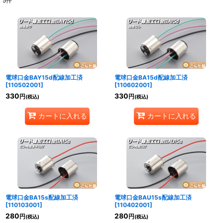
5
件
表示数
:
並び順
:
絞り込む
電球口金BAY15d配線加工済
電球口金BA15d配線加工済
[
110502001
]
[
110602001
]
330
330
円
円
(税込)
(税込)
カートに入れる
カートに入れる
電球口金BA15s配線加工済
電球口金BAU15s配線加工済
[
110103001
]
[
110402001
]
280
280
円
円
(税込)
(税込)