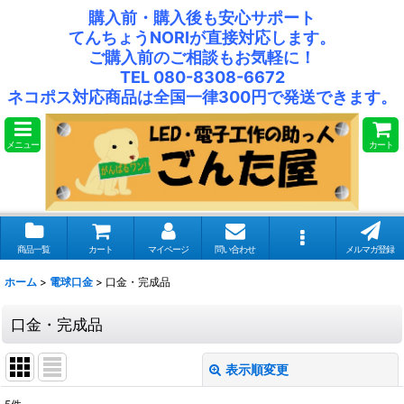
購入前・購入後も安心サポート
てんちょうNORIが直接対応します。
ご購入前のご相談もお気軽に！
TEL 080-8308-6672
ネコポス対応商品は全国一律300円で発送できます。
メニュー
カート
商品一覧
カート
マイページ
問い合わせ
メルマガ登録
ホーム
>
電球口金
>
口金・完成品
口金・完成品
表示順変更
閉じる