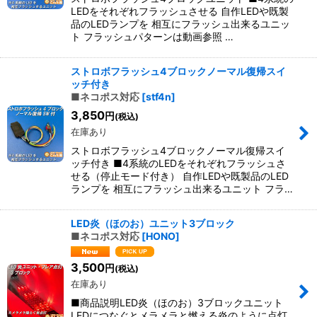
LEDをそれぞれフラッシュさせる 自作LEDや既製
品のLEDランプを 相互にフラッシュ出来るユニッ
ト フラッシュパターンは動画参照 …
ストロボフラッシュ4ブロックノーマル復帰スイ
ッチ付き
■ネコポス対応
[
stf4n
]
3,850
円
(税込)
在庫あり
ストロボフラッシュ4ブロックノーマル復帰スイ
ッチ付き ■4系統のLEDをそれぞれフラッシュさ
せる（停止モード付き） 自作LEDや既製品のLED
ランプを 相互にフラッシュ出来るユニット フラ…
LED炎（ほのお）ユニット3ブロック
■ネコポス対応
[
HONO
]
3,500
円
(税込)
在庫あり
■商品説明LED炎（ほのお）3ブロックユニット
LEDにつなぐとメラメラと燃える炎のように点灯