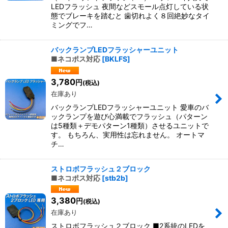
LEDフラッシュ 夜間などスモール点灯している状
態でブレーキを踏むと 歯切れよく８回絶妙なタイ
ミングでフ…
バックランプLEDフラッシャーユニット
■ネコポス対応
[
BKLFS
]
3,780
円
(税込)
在庫あり
バックランプLEDフラッシャーユニット 愛車のバ
ックランプを遊び心満載でフラッシュ（パターン
は5種類＋デモパターン1種類）させるユニットで
す。 もちろん、実用性は忘れません。 オートマ
チ…
ストロボフラッシュ２ブロック
■ネコポス対応
[
stb2b
]
3,380
円
(税込)
在庫あり
ストロボフラッシュ２ブロック ■2系統のLEDを