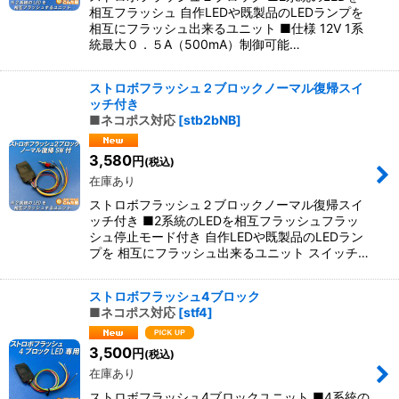
相互フラッシュ 自作LEDや既製品のLEDランプを
相互にフラッシュ出来るユニット ■仕様 12V 1系
統最大０．５A（500mA）制御可能…
ストロボフラッシュ２ブロックノーマル復帰スイ
ッチ付き
■ネコポス対応
[
stb2bNB
]
3,580
円
(税込)
在庫あり
ストロボフラッシュ２ブロックノーマル復帰スイ
ッチ付き ■2系統のLEDを相互フラッシュフラッ
シュ停止モード付き 自作LEDや既製品のLEDラン
プを 相互にフラッシュ出来るユニット スイッチ…
ストロボフラッシュ4ブロック
■ネコポス対応
[
stf4
]
3,500
円
(税込)
在庫あり
ストロボフラッシュ4ブロックユニット ■4系統の