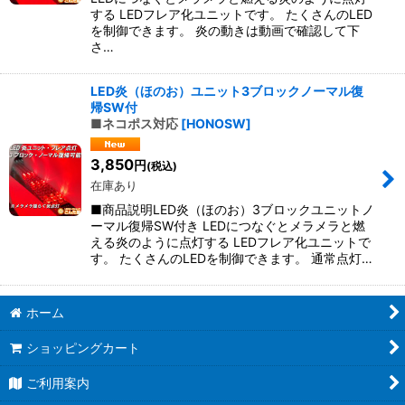
する LEDフレア化ユニットです。 たくさんのLED
を制御できます。 炎の動きは動画で確認して下
さ…
LED炎（ほのお）ユニット3ブロックノーマル復
帰SW付
■ネコポス対応
[
HONOSW
]
3,850
円
(税込)
在庫あり
■商品説明LED炎（ほのお）3ブロックユニットノ
ーマル復帰SW付き LEDにつなぐとメラメラと燃
える炎のように点灯する LEDフレア化ユニットで
す。 たくさんのLEDを制御できます。 通常点灯…
ホーム
ショッピングカート
ご利用案内