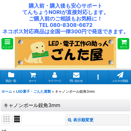
購入前・購入後も安心サポート
てんちょうNORIが直接対応します。
ご購入前のご相談もお気軽に！
TEL 080-8308-6672
ネコポス対応商品は全国一律300円で発送できます。
メニュー
カート
商品一覧
カート
マイページ
問い合わせ
メルマガ登録
ホーム
>
LED素子・ごんた屋製
>
キャノンボール鋭角3mm
キャノンボール鋭角3mm
表示順変更
閉じる