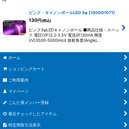
1
件
表示数
:
ピンク・キャノンボールLED 3φ
[
100001071
]
130
円
(税込)
並び順
:
ピンク3φLEDキャノンボール ■商品仕様・スペッ
ク 電圧(VF)3.2-3.5V 電流(IF)20mA 輝度
絞り込む
(IV)3500-5000mcd 放射角度(Angle)…
ホーム
ショッピングカート
ご利用案内
マイページ
ごんた屋メンバー登録
最近チェックしたアイテム
特定商取引法表示