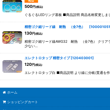
500
円
(税込)
ぐるぐるLEDリング基板 ■商品説明 商品名称変更しま
精密ゴク細リード線 耐熱 （全7色）
[
10000105
130
円
(税込)
精密ゴク細リード線AWG32 耐熱 （全7色） ク
少ない…
エレクトロタップ 精密タイプ
[
120403001
]
120
円
(税込)
エレクトロタップ白 ■商品説明 より線に分岐/貫通を作る分岐タ
ホーム
ショッピングカート