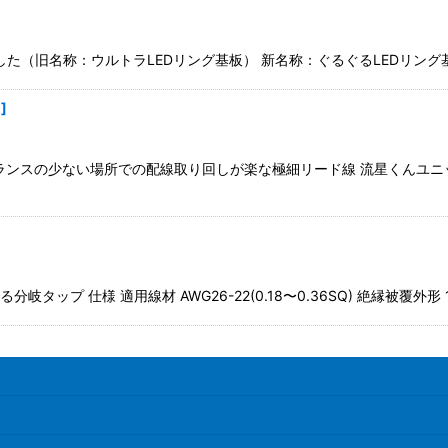
した（旧名称：ウルトラLEDリング基板） 新名称：ぐるぐるLEDリング
1
]
リアランスの少ない場所での配線取り回しが楽な極細リード線 流星くんユ
ップ 仕様 適用線材 AWG26-22(0.18〜0.36SQ) 絶縁被覆外形 1.