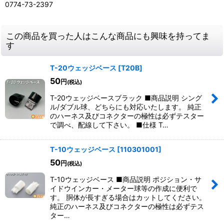
0774-73-2397
この商品を買った人はこんな商品にも興味を持ってま
す
T-20ウェッジベース
[
T20B
]
50
円
(税込)
T-20ウェッジベースブラック ■商品説明 シング
ル/ダブル球、どちらにも対応いたします。 純正
のハーネス及びコネクターの極性は必ずテスター
で調べ、配線して下さい。 ■仕様 T…
T-10ウェッジベース
[
110301001
]
50
円
(税込)
T-10ウェッジベース ■商品説明 ポジション・サ
イドウインカー・メーター球等の作成に便利で
す。 胴体が長すぎる場合はカットしてください。
純正のハーネス及びコネクターの極性は必ずテス
ター…