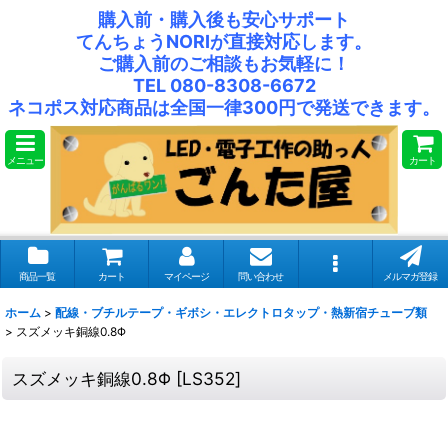
購入前・購入後も安心サポート
てんちょうNORIが直接対応します。
ご購入前のご相談もお気軽に！
TEL 080-8308-6672
ネコポス対応商品は全国一律300円で発送できます。
メニュー
カート
商品一覧
カート
マイページ
問い合わせ
メルマガ登録
ホーム
>
配線・ブチルテープ・ギボシ・エレクトロタップ・熱新宿チューブ類
>
スズメッキ銅線0.8Φ
スズメッキ銅線0.8Φ
[
LS352
]