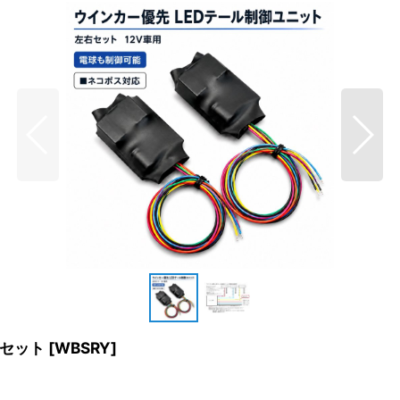
個セット
[
WBSRY
]