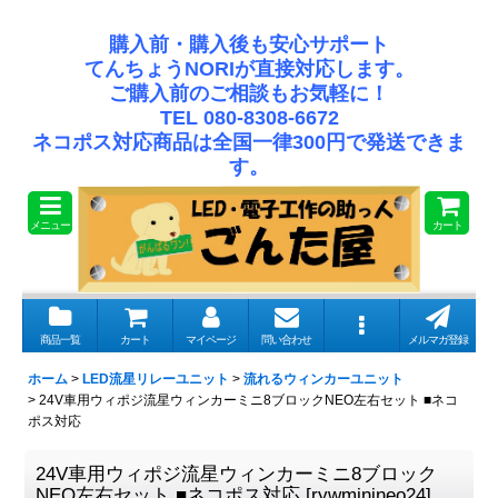
購入前・購入後も安心サポート
てんちょうNORIが直接対応します。
ご購入前のご相談もお気軽に！
TEL 080-8308-6672
ネコポス対応商品は全国一律300円で発送できま
す。
メニュー
カート
商品一覧
カート
マイページ
問い合わせ
メルマガ登録
ホーム
>
LED流星リレーユニット
>
流れるウィンカーユニット
>
24V車用ウィポジ流星ウィンカーミニ8ブロックNEO左右セット ■ネコ
ポス対応
24V車用ウィポジ流星ウィンカーミニ8ブロック
NEO左右セット ■ネコポス対応
[
rywminineo24
]