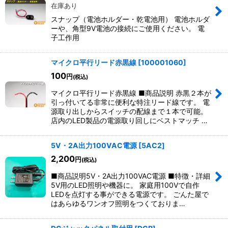
在庫あり
スナップ（電池ホルダー・乾電池用） 電池ホルダ
ーや、角型9V電池の接続にご使用ください。 電
子工作用
マイクロ平行リード赤黒線
[
100001060
]
100
円
(税込)
マイクロ平行リード赤黒線 ■商品説明 赤黒２本が
引っ付いてる非常に便利な特注リード線です。 電
源取り出しからスイッチの配線まで１本で可能。
店内のLED製品の電源取り回しにベストマッチ …
5V・2A出力100VAC電源
[
5AC2
]
2,200
円
(税込)
■商品説明5V・2A出力100VAC電源 ■特徴・詳細
5V用のLED照明や機器に。 家庭用100Vで自作
LEDを点灯する事ができる電源です。 ごんた屋で
はあらゆるワンオフ照明をつくておりま…