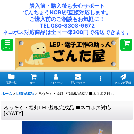
購入前・購入後も安心サポート
てんちょうNORIが直接対応します。
ご購入前のご相談もお気軽に！
TEL 080-8308-6672
ネコポス対応商品は全国一律300円で発送できます。
メニュー
カート
商品一覧
カート
マイページ
問い合わせ
メルマガ登録
ホーム
>
LED完成品
>
ろうそく・提灯LED基板完成品 ■ネコポス対応
ろうそく・提灯LED基板完成品 ■ネコポス対応
[
KYATY
]