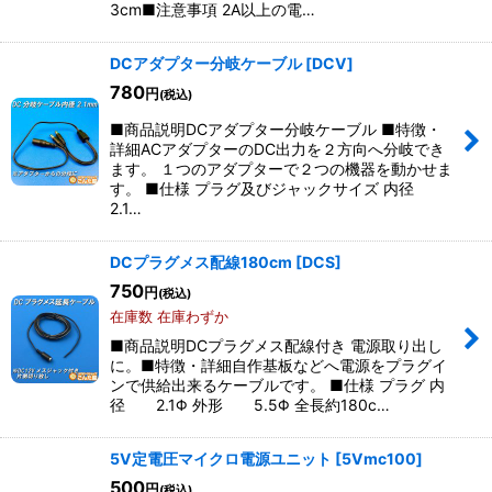
3cm■注意事項 2A以上の電…
DCアダプター分岐ケーブル
[
DCV
]
780
円
(税込)
■商品説明DCアダプター分岐ケーブル ■特徴・
詳細ACアダプターのDC出力を２方向へ分岐でき
ます。 １つのアダプターで２つの機器を動かせま
す。 ■仕様 プラグ及びジャックサイズ 内径
2.1…
DCプラグメス配線180cm
[
DCS
]
750
円
(税込)
在庫数 在庫わずか
■商品説明DCプラグメス配線付き 電源取り出し
に。■特徴・詳細自作基板などへ電源をプラグイ
ンで供給出来るケーブルです。 ■仕様 プラグ 内
径 2.1Φ 外形 5.5Φ 全長約180c…
5V定電圧マイクロ電源ユニット
[
5Vmc100
]
500
円
(税込)