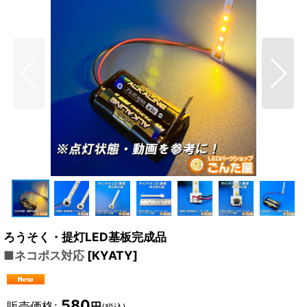
ろうそく・提灯LED基板完成品
■ネコポス対応
[
KYATY
]
580
販売価格
:
円
(税込)