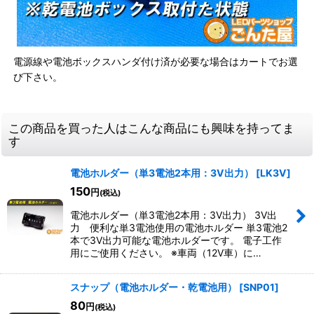
電源線や電池ボックスハンダ付け済が必要な場合はカートでお選
び下さい。
この商品を買った人はこんな商品にも興味を持ってま
す
電池ホルダー（単3電池2本用：3V出力）
[
LK3V
]
150
円
(税込)
電池ホルダー（単3電池2本用：3V出力） 3V出
力 便利な単3電池使用の電池ホルダー 単3電池2
本で3V出力可能な電池ホルダーです。 電子工作
用にご使用ください。 ※車両（12V車）に…
スナップ（電池ホルダー・乾電池用）
[
SNP01
]
80
円
(税込)