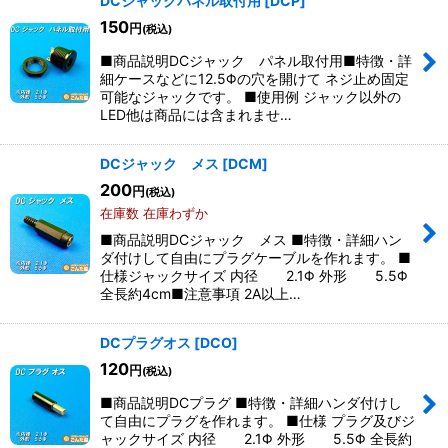
DCジャックパネル取付用
[
DCP
]
150
円
(税込)
■商品説明DCジャック パネル取付用■特徴・詳
細ケースなどに12.5Φの穴を開けて ネジ止め固定
可能なジャックです。 ■使用例 ジャック以外の
LED他は商品には含まれませ…
DCジャック メス
[
DCM
]
200
円
(税込)
在庫数 在庫わずか
■商品説明DCジャック メス ■特徴・詳細ハン
ダ付けして自由にプラグケーブルを作れます。 ■
仕様ジャックサイズ 内径 2.1Φ 外形 5.5Φ
全長約4cm■注意事項 2A以上…
DCプラグオス
[
DCO
]
120
円
(税込)
■商品説明DCプラグ ■特徴・詳細ハンダ付けし
て自由にプラグを作れます。 ■仕様 プラグ及びジ
ャックサイズ 内径 2.1Φ 外形 5.5Φ 全長約