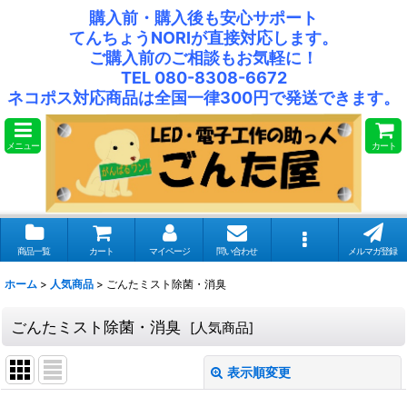
購入前・購入後も安心サポート
てんちょうNORIが直接対応します。
ご購入前のご相談もお気軽に！
TEL 080-8308-6672
ネコポス対応商品は全国一律300円で発送できます。
メニュー
カート
商品一覧
カート
マイページ
問い合わせ
メルマガ登録
ホーム
>
人気商品
>
ごんたミスト除菌・消臭
ごんたミスト除菌・消臭
[
人気商品
]
表示順変更
閉じる