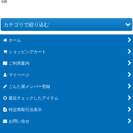
0
件
サブカテゴリ
:
表示数
:
カテゴリで絞り込む
並び順
:
ホーム
ごんたミスト除菌・消臭 (全商品)
ショッピングカート
ごんたミスト
絞り込む
ご利用案内
ミスト発生装置
マイページ
ごんた屋メンバー登録
最近チェックしたアイテム
特定商取引法表示
お問い合せ