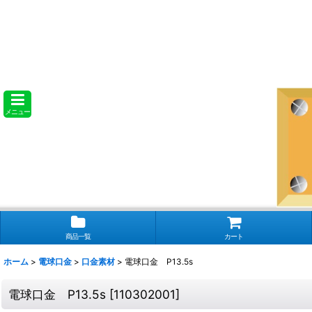
メニュー
商品一覧
カート
ホーム
>
電球口金
>
口金素材
>
電球口金 P13.5s
電球口金 P13.5s
[
110302001
]