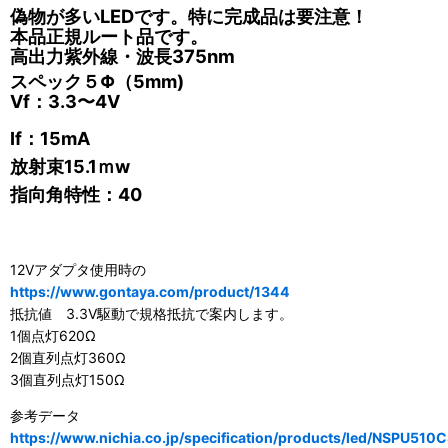
偽物が多いLEDです。特に完成品は要注意！
本品正規ルート品です。
高出力紫外線・波長375nm
スペック
５Φ（5mm)
Vf：3.3〜4V
If：15mA
放射束15.1ｍw
指向角特性：40
12Vアダプタ使用時の
https://www.gontaya.com/product/1344
抵抗値 3.3V駆動で規格抵抗で案内します。
1個点灯620Ω
2個直列点灯360Ω
3個直列点灯150Ω
参考データ
https://www.nichia.co.jp/specification/products/led/NSPU510C