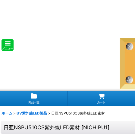
メニュー
商品一覧
カート
ホーム
>
UV紫外線LED製品
>
日亜NSPU510CS紫外線LED素材
日亜NSPU510CS紫外線LED素材
[
NICHIPU1
]