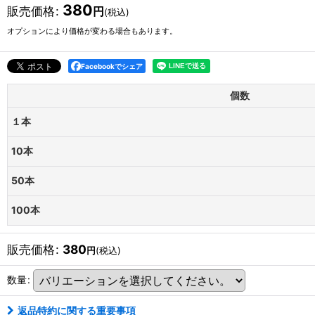
380
販売価格
:
円
(税込)
オプションにより価格が変わる場合もあります。
Facebookでシェア
個数
１本
10本
50本
100本
販売価格
:
380
円
(税込)
数量
:
返品特約に関する重要事項