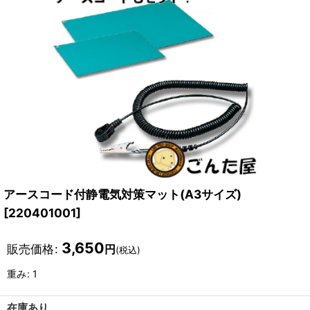
アースコード付静電気対策マット(A3サイズ)
[
220401001
]
3,650
販売価格
:
円
(税込)
重み
:
1
在庫あり