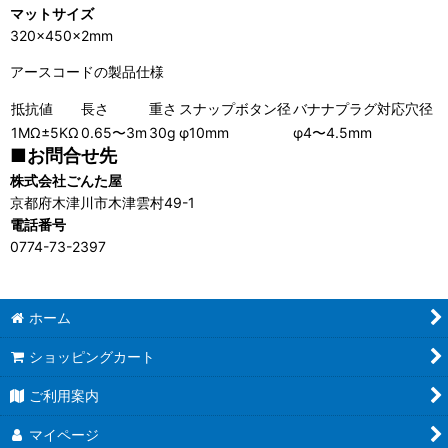
マットサイズ
320×450×2mm
アースコードの製品仕様
抵抗値
長さ
重さ
スナップボタン径
バナナプラグ対応穴径
1MΩ±5KΩ
0.65〜3m
30g
φ10mm
φ4〜4.5mm
■お問合せ先
株式会社ごんた屋
京都府木津川市木津雲村49-1
電話番号
0774-73-2397
ホーム
ショッピングカート
ご利用案内
マイページ