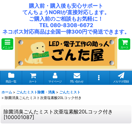
購入前・購入後も安心サポート
てんちょうNORIが直接対応します。
ご購入前のご相談もお気軽に！
TEL 080-8308-6672
ネコポス対応商品は全国一律300円で発送できます。
メニュー
カート
商品一覧
カート
マイページ
問い合わせ
メルマガ登録
ホーム
>
ごんたミスト除菌・消臭
>
ごんたミスト
>
除菌消臭ごんたミスト次亜塩素酸20Lコック付き
除菌消臭ごんたミスト次亜塩素酸20Lコック付き
[
100001087
]