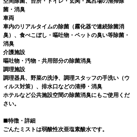
空間除菌、台所・トイレ・玄関・風呂場の清掃除
菌・消臭
車両
車内のリアルタイムの除菌（霧化器で連続除菌消
臭）、食べこぼし・嘔吐物・ペットの臭い等除菌・
消臭
介護施設
嘔吐物・汚物・共用部分の除菌消臭
調理施設
調理器具、野菜の洗浄、調理スタッフの手洗い（ウ
ィルス対策）、排水口などの清掃・消臭
ホテルなど公共施設空間の除菌消臭にもご使用くだ
さい。
■特徴・詳細
ごんたミストは弱酸性次亜塩素酸水です。