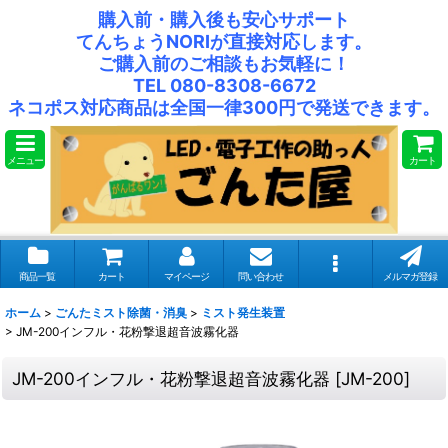
購入前・購入後も安心サポート
てんちょうNORIが直接対応します。
ご購入前のご相談もお気軽に！
TEL 080-8308-6672
ネコポス対応商品は全国一律300円で発送できます。
メニュー
カート
商品一覧
カート
マイページ
問い合わせ
メルマガ登録
ホーム
>
ごんたミスト除菌・消臭
>
ミスト発生装置
>
JM-200インフル・花粉撃退超音波霧化器
JM-200インフル・花粉撃退超音波霧化器
[
JM-200
]