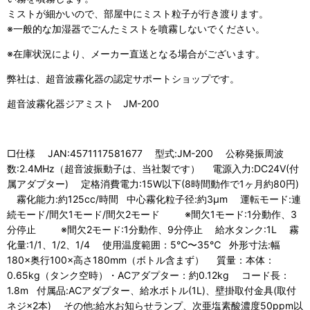
ミストが細かいので、部屋中にミスト粒子が行き渡ります。
※一般的な加湿器でごんたミストを噴霧しないでください。
※在庫状況により、メーカー直送となる場合がございます。
弊社は、超音波霧化器の認定サポートショップです。
超音波霧化器ジアミスト JM-200
□仕様 JAN:4571117581677 型式:JM-200 公称発振周波
数:2.4MHz（超音波振動子は、当社製です） 電源入力:DC24V(付
属アダプター) 定格消費電力:15W以下(8時間動作で1ヶ月約80円)
霧化能力:約125cc/時間 中心霧化粒子径:約3μm 運転モード:連
続モード/間欠1モード/間欠2モード ※間欠1モード:1分動作、3
分停止 ※間欠2モード:1分動作、9分停止 給水タンク:1L 霧
化量:1/1、1/2、1/4 使用温度範囲：5℃〜35℃ 外形寸法:幅
180×奥行100×高さ180mm（ボトル含まず） 質量：本体：
0.65kg（タンク空時）・ACアダプター：約0.12kg コード長：
1.8m 付属品:ACアダプター、給水ボトル(1L)、壁掛取付金具(取付
ネジ×2本) その他:給水お知らせランプ、次亜塩素酸濃度50ppm以