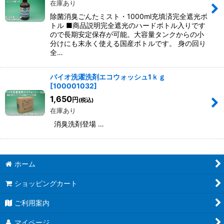
在庫あり
除菌消臭ごんたミスト・1000ml充填済完全遮光ボ
トル ■商品説明完全遮光のハードボトル入りです
ので長期安定保存が可能。大容量タンクからの小
分けにも末永く使える国産ボトルです。 身の回り
全…
バイオ洗濯洗剤エコウォッシュ1ｋｇ
[
100001032
]
1,650
円
(税込)
在庫あり
消臭洗剤登場 …
ホーム
ショッピングカート
ご利用案内
マイページ