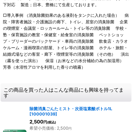
下対応 製造；日本、豊橋にて生産しております。
□導入事例 （消臭除菌効果のある液剤をタンクに入れた場合） 病
院・障害者施設・介護施設の廊下、トイレ、居室の消臭除菌 企業
の喫煙室・会議室・ロッカールーム・トイレ等の消臭除菌 学校・
塾・保育施設の教室・保健室・給食室の消臭除菌 ペットショッ
プ・ブリーダーのバックヤード・車両の消臭除菌 飲食店・カラオ
ケルーム・漫画喫茶の部屋、トイレ等の消臭除菌 ホテル・旅館・
結婚式場などの客室・廊下・喫煙室等の消臭除菌 （その他） 演出
（霧を使った演出） 保湿（お米などの水分補給の為の加湿用）
芳香（水溶性アロマを利用した香りの噴霧）
この商品を買った人はこんな商品にも興味を持ってま
す
除菌消臭ごんたミスト・次亜塩素酸ボトル1L
[
100001039
]
2,500
円
(税込)
希望小売価格
:
2,500
円