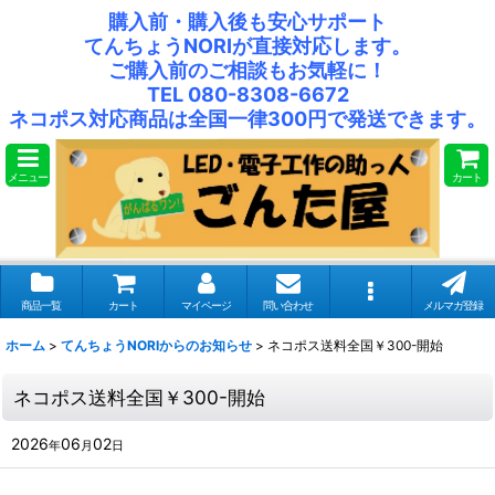
購入前・購入後も安心サポート
てんちょうNORIが直接対応します。
ご購入前のご相談もお気軽に！
TEL 080-8308-6672
ネコポス対応商品は全国一律300円で発送できます。
メニュー
カート
商品一覧
カート
マイページ
問い合わせ
メルマガ登録
ホーム
>
てんちょうNORIからのお知らせ
>
ネコポス送料全国￥300-開始
ネコポス送料全国￥300-開始
2026
06
02
年
月
日