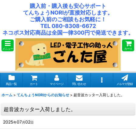
購入前・購入後も安心サポート
てんちょうNORIが直接対応します。
ご購入前のご相談もお気軽に！
TEL 080-8308-6672
ネコポス対応商品は全国一律300円で発送できます。
メニュー
カート
商品一覧
カート
マイページ
問い合わせ
メルマガ登録
ホーム
>
てんちょうNORIからのお知らせ
>
超音波カッター入荷しました。
超音波カッター入荷しました。
2025
07
02
年
月
日